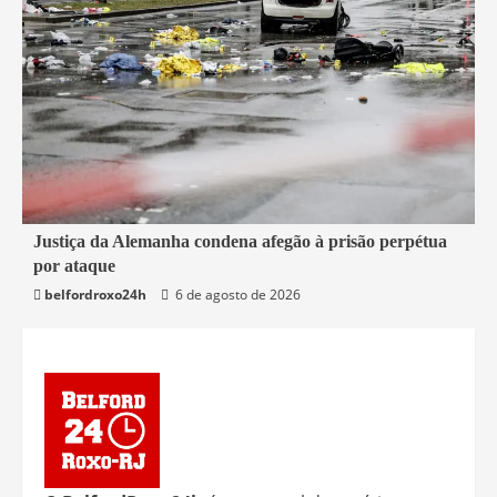
1 min read
Justiça da Alemanha condena afegão à prisão perpétua
por ataque
Mundo
belfordroxo24h
6 de agosto de 2026