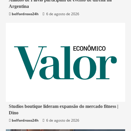
Argentina
Mundo
belfordroxo24h
6 de agosto de 2026
4 min read
Studios boutique lideram expansão do mercado fitness |
Dino
Economia
belfordroxo24h
6 de agosto de 2026