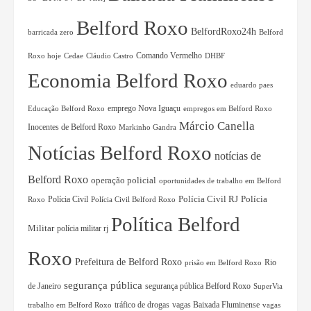
Belford Roxo
BelfordRoxo24h
barricada zero
Belford
Comando Vermelho
Roxo hoje
Cedae
Cláudio Castro
DHBF
Economia Belford Roxo
eduardo paes
Educação Belford Roxo
emprego Nova Iguaçu
empregos em Belford Roxo
Márcio Canella
Inocentes de Belford Roxo
Markinho Gandra
Notícias Belford Roxo
notícias de
Belford Roxo
operação policial
oportunidades de trabalho em Belford
Polícia Civil RJ
Polícia Civil
Polícia
Roxo
Polícia Civil Belford Roxo
Política Belford
Militar
polícia militar rj
Roxo
Prefeitura de Belford Roxo
Rio
prisão em Belford Roxo
segurança pública
de Janeiro
segurança pública Belford Roxo
SuperVia
tráfico de drogas
vagas Baixada Fluminense
trabalho em Belford Roxo
vagas