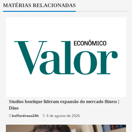
MATÉRIAS RELACIONADAS
4 min read
Studios boutique lideram expansão do mercado fitness |
Dino
Economia
belfordroxo24h
6 de agosto de 2026