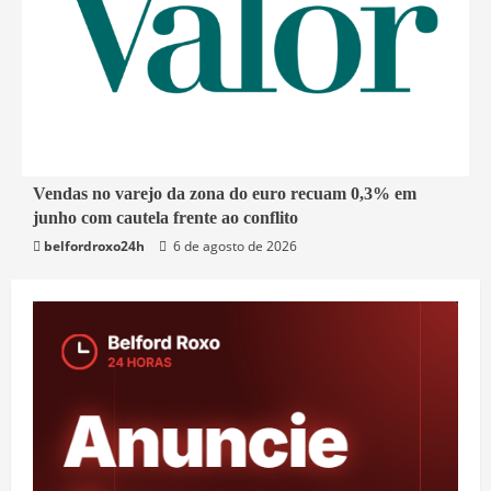
1 min read
Vendas no varejo da zona do euro recuam 0,3% em
junho com cautela frente ao conflito
Economia
belfordroxo24h
6 de agosto de 2026