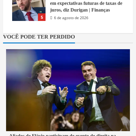
em expectativas futuras de taxas de
juros, diz Durigan | Finanças
5
6 de agosto de 2026
VOCÊ PODE TER PERDIDO
2 min read
Aliados de Flávio participam de evento de direita na