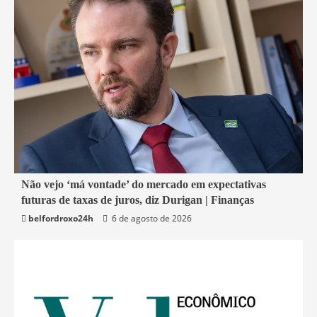
1 min read
Não vejo ‘má vontade’ do mercado em expectativas
futuras de taxas de juros, diz Durigan | Finanças
Economia
belfordroxo24h
6 de agosto de 2026