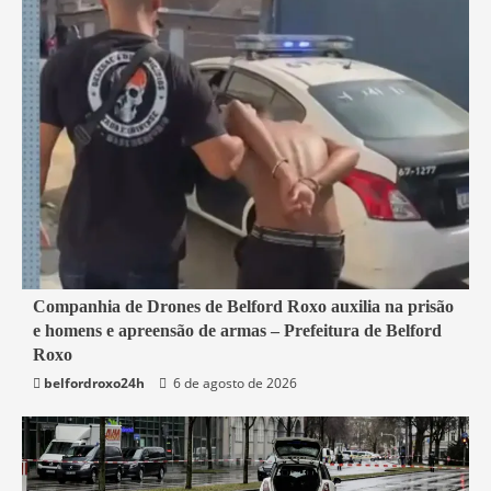
1 min read
Companhia de Drones de Belford Roxo auxilia na prisão
e homens e apreensão de armas – Prefeitura de Belford
Belford Roxo
Roxo
belfordroxo24h
6 de agosto de 2026