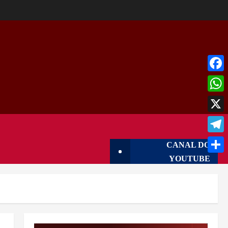
Face
What
X
Tele
CANAL DO
YOUTUBE
Shar