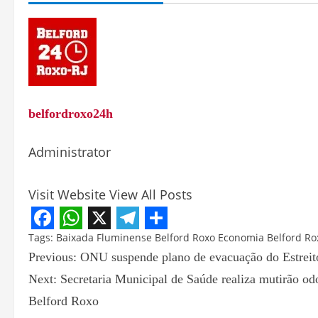
belfordroxo24h
Administrator
Visit Website
View All Posts
Facebook
WhatsApp
X
Telegram
Share
Tags:
Baixada Fluminense
Belford Roxo
Economia Belford Ro
Previous:
ONU suspende plano de evacuação do Estreito
Next:
Secretaria Municipal de Saúde realiza mutirão odon
Belford Roxo