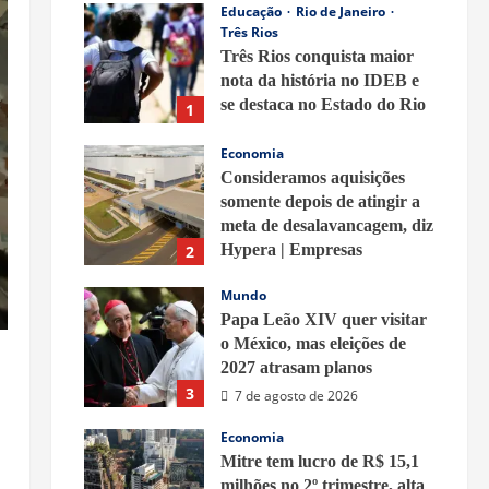
Educação
Rio de Janeiro
Três Rios
Três Rios conquista maior
nota da história no IDEB e
se destaca no Estado do Rio
1
7 de agosto de 2026
Economia
Consideramos aquisições
somente depois de atingir a
meta de desalavancagem, diz
Hypera | Empresas
2
7 de agosto de 2026
Mundo
Papa Leão XIV quer visitar
o México, mas eleições de
2027 atrasam planos
3
7 de agosto de 2026
Economia
Mitre tem lucro de R$ 15,1
milhões no 2º trimestre, alta