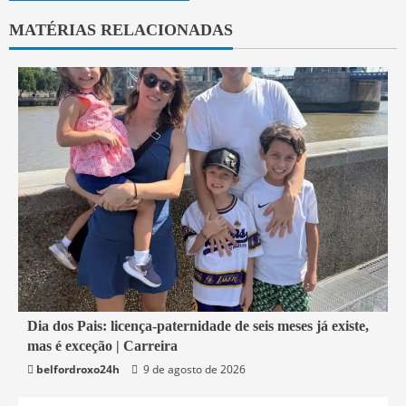
MATÉRIAS RELACIONADAS
1 min read
Dia dos Pais: licença-paternidade de seis meses já existe,
mas é exceção | Carreira
Economia
belfordroxo24h
9 de agosto de 2026