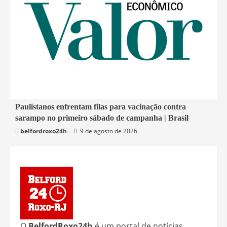
4 min read
Paulistanos enfrentam filas para vacinação contra
sarampo no primeiro sábado de campanha | Brasil
Economia
belfordroxo24h
9 de agosto de 2026
O
BelfordRoxo24h
é um portal de notícias