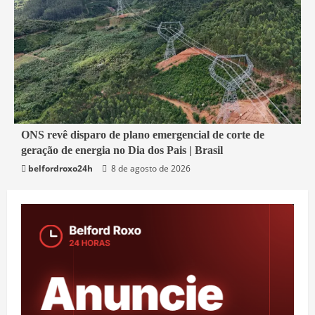
2 min read
ONS revê disparo de plano emergencial de corte de
geração de energia no Dia dos Pais | Brasil
Economia
belfordroxo24h
8 de agosto de 2026