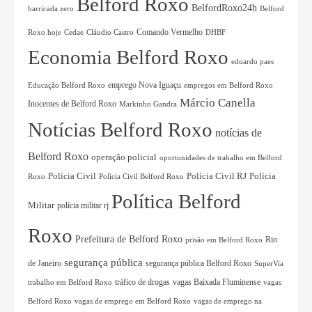
Belford Roxo
BelfordRoxo24h
barricada zero
Belford
Comando Vermelho
Roxo hoje
Cedae
Cláudio Castro
DHBF
Economia Belford Roxo
eduardo paes
Educação Belford Roxo
emprego Nova Iguaçu
empregos em Belford Roxo
Márcio Canella
Inocentes de Belford Roxo
Markinho Gandra
Notícias Belford Roxo
notícias de
Belford Roxo
operação policial
oportunidades de trabalho em Belford
Polícia Civil RJ
Polícia
Polícia Civil
Roxo
Polícia Civil Belford Roxo
Política Belford
Militar
polícia militar rj
Roxo
Prefeitura de Belford Roxo
Rio
prisão em Belford Roxo
segurança pública
de Janeiro
segurança pública Belford Roxo
SuperVia
tráfico de drogas
vagas Baixada Fluminense
trabalho em Belford Roxo
vagas
Belford Roxo
vagas de emprego em Belford Roxo
vagas de emprego na