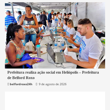
2 min read
Prefeitura realiza ação social em Heliópolis – Prefeitura
de Belford Roxo
Belford Roxo
belfordroxo24h
9 de agosto de 2026