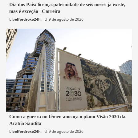
1 min read
Dia dos Pais: licença-paternidade de seis meses já existe,
mas é exceção | Carreira
Economia
belfordroxo24h
9 de agosto de 2026
4 min read
Como a guerra no Iêmen ameaça o plano Visão 2030 da
Arábia Saudita
Mundo
belfordroxo24h
9 de agosto de 2026