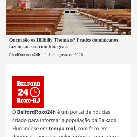
4 min read
Quem são os Hillbilly Thomists? Frades dominicanos
fazem sucesso com bluegrass
Mundo
belfordroxo24h
8 de agosto de 2026
O
BelfordRoxo24h
é um portal de notícias
criado para informar a população da Baixada
Fluminense em
tempo real
, com foco em
denúncias enviadas pelos próprios moradores.