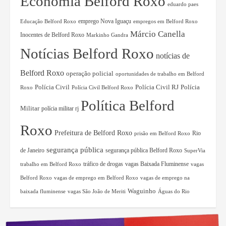
Economia Belford Roxo
eduardo paes
Educação Belford Roxo
emprego Nova Iguaçu
empregos em Belford Roxo
Márcio Canella
Inocentes de Belford Roxo
Markinho Gandra
Notícias Belford Roxo
notícias de
Belford Roxo
operação policial
oportunidades de trabalho em Belford
Polícia Civil RJ
Polícia
Polícia Civil
Roxo
Polícia Civil Belford Roxo
Política Belford
Militar
polícia militar rj
Roxo
Prefeitura de Belford Roxo
Rio
prisão em Belford Roxo
segurança pública
de Janeiro
segurança pública Belford Roxo
SuperVia
tráfico de drogas
vagas Baixada Fluminense
trabalho em Belford Roxo
vagas
Belford Roxo
vagas de emprego em Belford Roxo
vagas de emprego na
Waguinho
baixada fluminense
vagas São João de Meriti
Águas do Rio