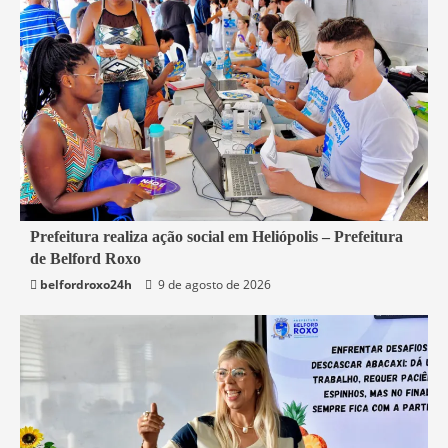
2 min read
Prefeitura realiza ação social em Heliópolis – Prefeitura
de Belford Roxo
Belford Roxo
belfordroxo24h
9 de agosto de 2026