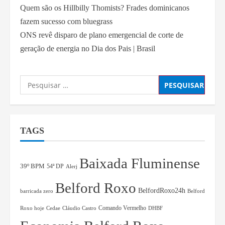
Quem são os Hillbilly Thomists? Frades dominicanos
fazem sucesso com bluegrass
ONS revê disparo de plano emergencial de corte de
geração de energia no Dia dos Pais | Brasil
TAGS
Baixada Fluminense
39º BPM
54ª DP
Alerj
Belford Roxo
BelfordRoxo24h
barricada zero
Belford
Comando Vermelho
Roxo hoje
Cedae
Cláudio Castro
DHBF