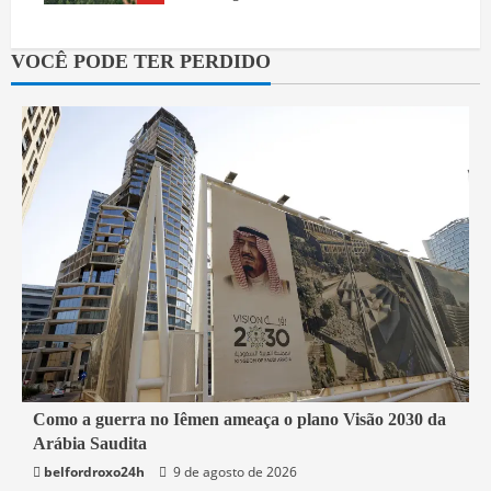
VOCÊ PODE TER PERDIDO
4 min read
Como a guerra no Iêmen ameaça o plano Visão 2030 da
Arábia Saudita
Mundo
belfordroxo24h
9 de agosto de 2026