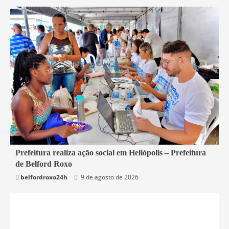
2 min read
Prefeitura realiza ação social em Heliópolis – Prefeitura
de Belford Roxo
Belford Roxo
belfordroxo24h
9 de agosto de 2026