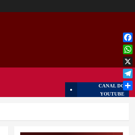
Face
What
X
Tele
CANAL DO
YOUTUBE
Shar