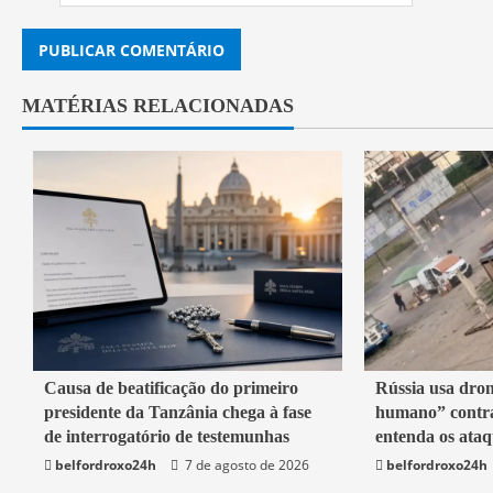
MATÉRIAS RELACIONADAS
4 min read
2 min read
Causa de beatificação do primeiro
Rússia usa dron
presidente da Tanzânia chega à fase
humano” contra
Mundo
Mundo
de interrogatório de testemunhas
entenda os ataq
belfordroxo24h
7 de agosto de 2026
belfordroxo24h