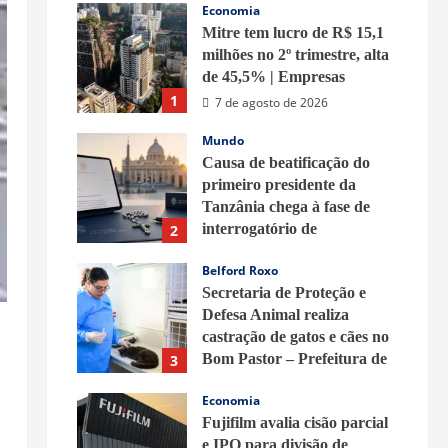
Economia
Mitre tem lucro de R$ 15,1
milhões no 2º trimestre, alta
de 45,5% | Empresas
1
7 de agosto de 2026
Mundo
Causa de beatificação do
primeiro presidente da
Tanzânia chega à fase de
interrogatório de
2
testemunhas
Belford Roxo
7 de agosto de 2026
Secretaria de Proteção e
Defesa Animal realiza
castração de gatos e cães no
Bom Pastor – Prefeitura de
3
Belford Roxo
Economia
7 de agosto de 2026
Fujifilm avalia cisão parcial
e IPO para divisão de