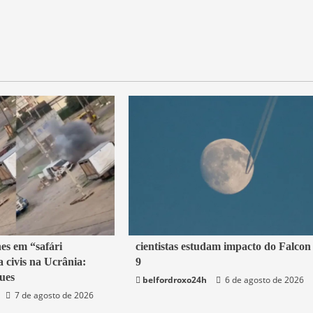
2 min read
es em “safári
cientistas estudam impacto do Falcon
 civis na Ucrânia:
9
Mundo
ues
belfordroxo24h
6 de agosto de 2026
7 de agosto de 2026