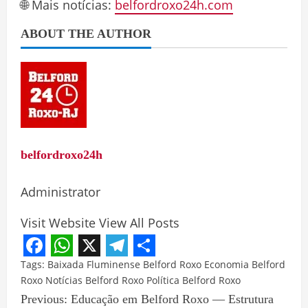
🌐 Mais notícias:
belfordroxo24h.com
ABOUT THE AUTHOR
belfordroxo24h
Administrator
Visit Website
View All Posts
Facebook
WhatsApp
X
Telegram
Share
Tags:
Baixada Fluminense
Belford Roxo
Economia Belford
Roxo
Notícias Belford Roxo
Política Belford Roxo
Previous:
Educação em Belford Roxo — Estrutura