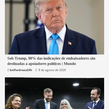
4 min read
Sob Trump, 90% das indicações de embaixadores são
destinadas a apoiadores políticos | Mundo
Economia
belfordroxo24h
8 de agosto de 2026