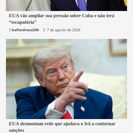
3 min read
EUA vão ampliar sua pressão sobre Cuba e não terá
“escapatória”
Mundo
belfordroxo24h
7 de agosto de 2026
3 min read
EUA desmontam rede que ajudava o Irã a contornar
sanções
Mundo