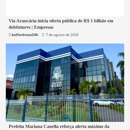
1 min read
Via Araucária inicia oferta pública de R$ 1 bilhão em
debêntures | Empresas
Economia
belfordroxo24h
7 de agosto de 2026
1 min read
Prefeita Mariana Canella reforça alerta máximo da