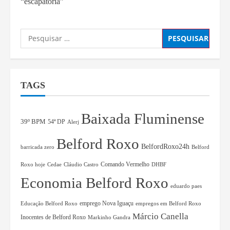
“escapatória”
TAGS
Baixada Fluminense
39º BPM
54ª DP
Alerj
Belford Roxo
BelfordRoxo24h
barricada zero
Belford
Comando Vermelho
Roxo hoje
Cedae
Cláudio Castro
DHBF
Economia Belford Roxo
eduardo paes
Educação Belford Roxo
emprego Nova Iguaçu
empregos em Belford Roxo
Márcio Canella
Inocentes de Belford Roxo
Markinho Gandra