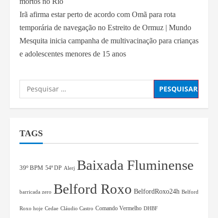
mortos no Rio
Irã afirma estar perto de acordo com Omã para rota
temporária de navegação no Estreito de Ormuz | Mundo
Mesquita inicia campanha de multivacinação para crianças
e adolescentes menores de 15 anos
TAGS
Baixada Fluminense
39º BPM
54ª DP
Alerj
Belford Roxo
BelfordRoxo24h
barricada zero
Belford
Comando Vermelho
Roxo hoje
Cedae
Cláudio Castro
DHBF