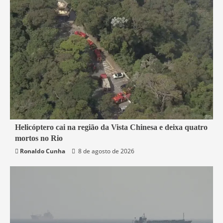
2 min read
Helicóptero cai na região da Vista Chinesa e deixa quatro
mortos no Rio
Rio de Janeiro
Ronaldo Cunha
8 de agosto de 2026