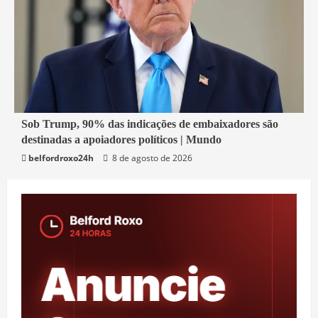
4 min read
Sob Trump, 90% das indicações de embaixadores são
destinadas a apoiadores políticos | Mundo
Economia
belfordroxo24h
8 de agosto de 2026