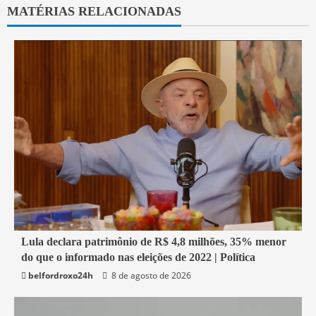
MATÉRIAS RELACIONADAS
1 min read
Lula declara patrimônio de R$ 4,8 milhões, 35% menor
do que o informado nas eleições de 2022 | Política
Economia
belfordroxo24h
8 de agosto de 2026