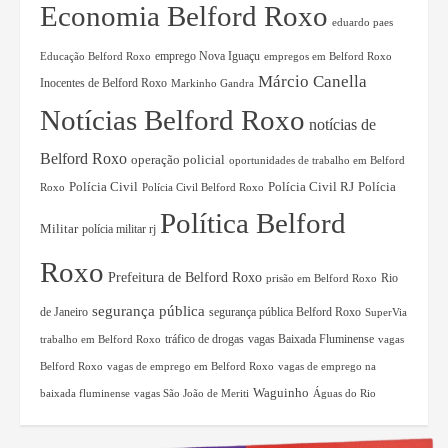
Economia Belford Roxo
eduardo paes
Educação Belford Roxo
emprego Nova Iguaçu
empregos em Belford Roxo
Márcio Canella
Inocentes de Belford Roxo
Markinho Gandra
Notícias Belford Roxo
notícias de
Belford Roxo
operação policial
oportunidades de trabalho em Belford
Polícia Civil RJ
Polícia
Polícia Civil
Roxo
Polícia Civil Belford Roxo
Política Belford
Militar
polícia militar rj
Roxo
Prefeitura de Belford Roxo
Rio
prisão em Belford Roxo
segurança pública
de Janeiro
segurança pública Belford Roxo
SuperVia
tráfico de drogas
vagas Baixada Fluminense
trabalho em Belford Roxo
vagas
Belford Roxo
vagas de emprego em Belford Roxo
vagas de emprego na
Waguinho
baixada fluminense
vagas São João de Meriti
Águas do Rio