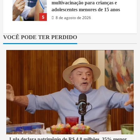
multivacinação para crianças e
adolescentes menores de 15 anos
5
8 de agosto de 2026
VOCÊ PODE TER PERDIDO
1 min read
Lula declara patrimônio de R$ 4,8 milhões, 35% menor