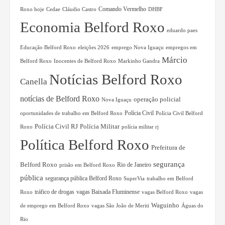
Comando Vermelho
Roxo hoje
Cláudio Castro
Cedae
DHBF
Economia Belford Roxo
eduardo paes
eleições 2026
emprego Nova Iguaçu
empregos em
Educação Belford Roxo
Márcio
Belford Roxo
Inocentes de Belford Roxo
Markinho Gandra
Notícias Belford Roxo
Canella
notícias de Belford Roxo
operação policial
Nova Iguaçu
Polícia Civil
oportunidades de trabalho em Belford Roxo
Polícia Civil Belford
Polícia Militar
Polícia Civil RJ
polícia militar rj
Roxo
Política Belford Roxo
Prefeitura de
segurança
Belford Roxo
Rio de Janeiro
prisão em Belford Roxo
pública
segurança pública Belford Roxo
trabalho em Belford
SuperVia
tráfico de drogas
Roxo
vagas Baixada Fluminense
vagas Belford Roxo
vagas
Waguinho
de emprego em Belford Roxo
vagas São João de Meriti
Águas do
Rio