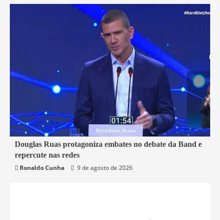
4 min read
Douglas Ruas protagoniza embates no debate da Band e
repercute nas redes
Política
Rio de Janeiro
Ronaldo Cunha
9 de agosto de 2026