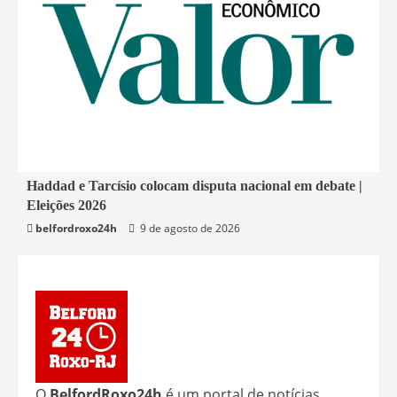
1 min read
Haddad e Tarcísio colocam disputa nacional em debate |
Eleições 2026
Economia
belfordroxo24h
9 de agosto de 2026
O
BelfordRoxo24h
é um portal de notícias