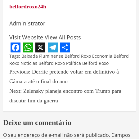
belfordroxo24h
Administrator
Visit Website
View All Posts
Facebook
WhatsApp
X
Telegram
Share
Tags:
Baixada Fluminense
Belford Roxo
Economia Belford
Roxo
Notícias Belford Roxo
Política Belford Roxo
Previous:
Derrite pretende voltar em definitivo à
Câmara até o final do ano
Next:
Zelensky planeja encontro com Trump para
discutir fim da guerra
Deixe um comentário
O seu endereço de e-mail não será publicado.
Campos