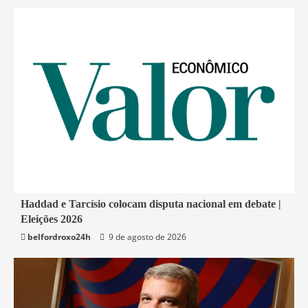
1 min read
Haddad e Tarcísio colocam disputa nacional em debate |
Eleições 2026
Economia
belfordroxo24h
9 de agosto de 2026