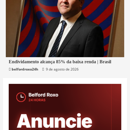
5 min read
Endividamento alcança 85% da baixa renda | Brasil
belfordroxo24h
9 de agosto de 2026
Economia