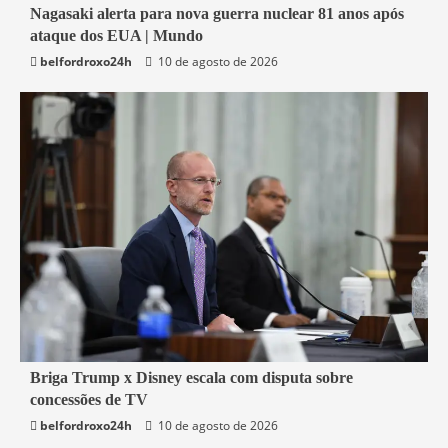
4 min read
Nagasaki alerta para nova guerra nuclear 81 anos após
ataque dos EUA | Mundo
Economia
belfordroxo24h
10 de agosto de 2026
4 min read
Briga Trump x Disney escala com disputa sobre
concessões de TV
Mundo
belfordroxo24h
10 de agosto de 2026