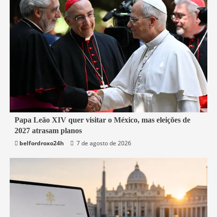
3 min read
Papa Leão XIV quer visitar o México, mas eleições de
2027 atrasam planos
Mundo
belfordroxo24h
7 de agosto de 2026