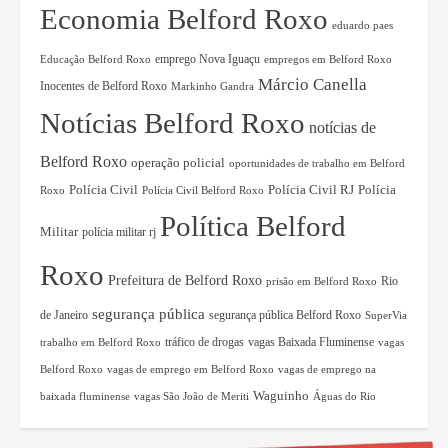
Economia Belford Roxo
eduardo paes
Educação Belford Roxo
emprego Nova Iguaçu
empregos em Belford Roxo
Márcio Canella
Inocentes de Belford Roxo
Markinho Gandra
Notícias Belford Roxo
notícias de
Belford Roxo
operação policial
oportunidades de trabalho em Belford
Polícia Civil RJ
Polícia Civil
Polícia
Roxo
Polícia Civil Belford Roxo
Política Belford
Militar
polícia militar rj
Roxo
Prefeitura de Belford Roxo
Rio
prisão em Belford Roxo
segurança pública
de Janeiro
segurança pública Belford Roxo
SuperVia
tráfico de drogas
vagas Baixada Fluminense
trabalho em Belford Roxo
vagas
Belford Roxo
vagas de emprego em Belford Roxo
vagas de emprego na
Waguinho
baixada fluminense
vagas São João de Meriti
Águas do Rio