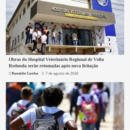
2 min read
Obras do Hospital Veterinário Regional de Volta
Redonda serão retomadas após nova licitação
Rio de Janeiro
Saúde
Ronaldo Cunha
7 de agosto de 2026