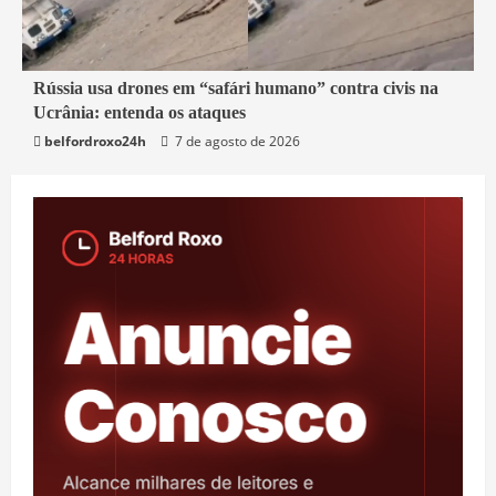
2 min read
Rússia usa drones em “safári humano” contra civis na
Ucrânia: entenda os ataques
Mundo
belfordroxo24h
7 de agosto de 2026