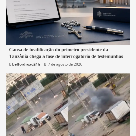
4 min read
Causa de beatificação do primeiro presidente da
Tanzânia chega à fase de interrogatório de testemunhas
Mundo
belfordroxo24h
7 de agosto de 2026