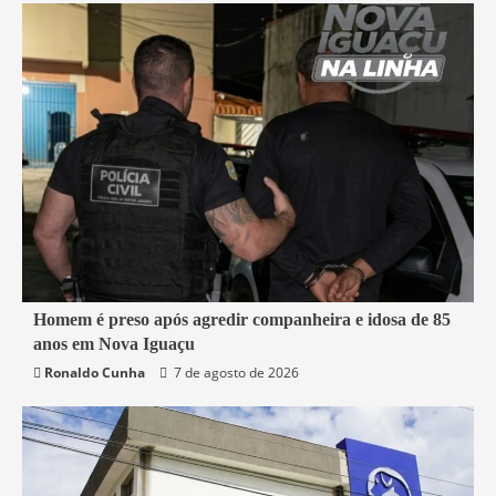
2 min read
Homem é preso após agredir companheira e idosa de 85
anos em Nova Iguaçu
Nova Iguaçu
Segurança
Ronaldo Cunha
7 de agosto de 2026