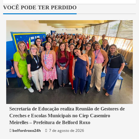
VOCÊ PODE TER PERDIDO
4 min read
Secretaria de Educação realiza Reunião de Gestores de
Creches e Escolas Municipais no Ciep Casemiro
Belford Roxo
Meirelles – Prefeitura de Belford Roxo
belfordroxo24h
7 de agosto de 2026