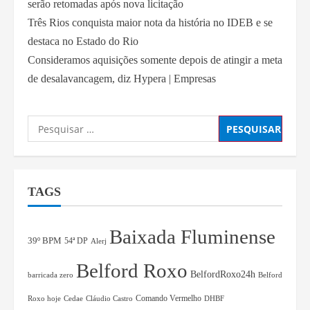
serão retomadas após nova licitação
Três Rios conquista maior nota da história no IDEB e se
destaca no Estado do Rio
Consideramos aquisições somente depois de atingir a meta
de desalavancagem, diz Hypera | Empresas
TAGS
Baixada Fluminense
39º BPM
54ª DP
Alerj
Belford Roxo
BelfordRoxo24h
barricada zero
Belford
Comando Vermelho
Roxo hoje
Cedae
Cláudio Castro
DHBF