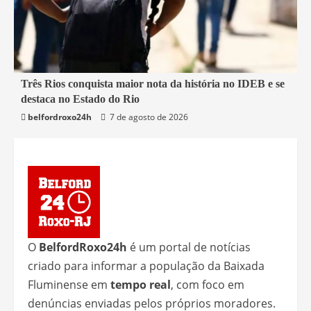
2 min read
Três Rios conquista maior nota da história no IDEB e se
destaca no Estado do Rio
Educação
Rio de Janeiro
Três Rios
belfordroxo24h
7 de agosto de 2026
O
BelfordRoxo24h
é um portal de notícias
criado para informar a população da Baixada
Fluminense em
tempo real
, com foco em
denúncias enviadas pelos próprios moradores.