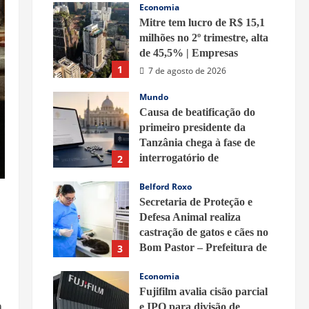
Economia
Mitre tem lucro de R$ 15,1
milhões no 2º trimestre, alta
de 45,5% | Empresas
1
7 de agosto de 2026
Mundo
Causa de beatificação do
primeiro presidente da
Tanzânia chega à fase de
interrogatório de
2
testemunhas
Belford Roxo
7 de agosto de 2026
Secretaria de Proteção e
Defesa Animal realiza
castração de gatos e cães no
Bom Pastor – Prefeitura de
3
Belford Roxo
Economia
7 de agosto de 2026
Fujifilm avalia cisão parcial
a
e IPO para divisão de