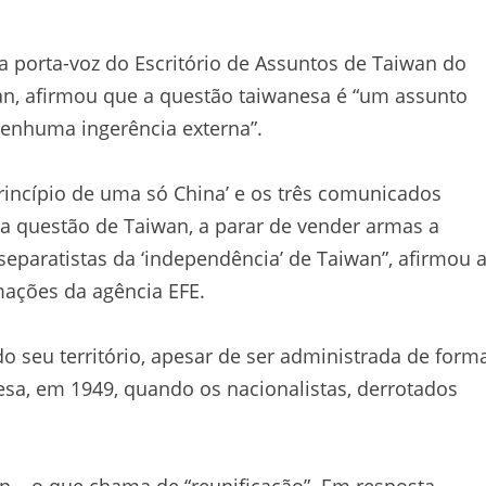
a porta-voz do Escritório de Assuntos de Taiwan do
an, afirmou que a questão taiwanesa é “um assunto
nenhuma ingerência externa”.
princípio de uma só China’ e os três comunicados
a questão de Taiwan, a parar de vender armas a
separatistas da ‘independência’ de Taiwan”, afirmou 
mações da agência EFE.
o seu território, apesar de ser administrada de form
esa, em 1949, quando os nacionalistas, derrotados
 – o que chama de “reunificação”. Em resposta,