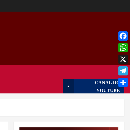
Face
What
X
Tele
CANAL DO
YOUTUBE
Shar