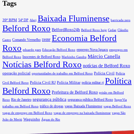
Tags
Baixada Fluminense
39º BPM
54ª DP
barricada zero
Alerj
Belford Roxo
BelfordRoxo24h
Belford Roxo hoje
Cedae
Cláudio
Economia Belford
Comando Vermelho
Castro
DHBF
Roxo
eduardo paes
Educação Belford Roxo
emprego Nova Iguaçu
empregos em
Márcio Canella
Belford Roxo
Inocentes de Belford Roxo
Markinho Gandra
Notícias Belford Roxo
notícias de Belford Roxo
operação policial
Polícia Civil
oportunidades de trabalho em Belford Roxo
Polícia
Política
Polícia Civil RJ
Polícia Militar
Civil Belford Roxo
polícia militar rj
Belford Roxo
Prefeitura de Belford Roxo
prisão em Belford
segurança pública
Rio de Janeiro
segurança pública Belford Roxo
Roxo
SuperVia
tráfico de drogas
vagas Baixada Fluminense
trabalho em Belford Roxo
vagas Belford Roxo
vagas de emprego em Belford Roxo
vagas de emprego na baixada fluminense
vagas São
Waguinho
João de Meriti
Águas do Rio