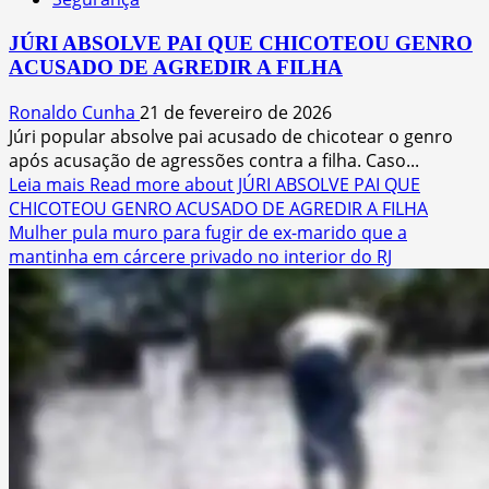
JÚRI ABSOLVE PAI QUE CHICOTEOU GENRO
ACUSADO DE AGREDIR A FILHA
Ronaldo Cunha
21 de fevereiro de 2026
Júri popular absolve pai acusado de chicotear o genro
após acusação de agressões contra a filha. Caso...
Leia mais
Read more about JÚRI ABSOLVE PAI QUE
CHICOTEOU GENRO ACUSADO DE AGREDIR A FILHA
Mulher pula muro para fugir de ex-marido que a
mantinha em cárcere privado no interior do RJ