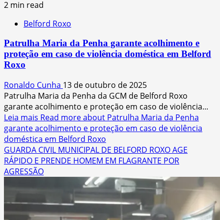
2 min read
Belford Roxo
Patrulha Maria da Penha garante acolhimento e
proteção em caso de violência doméstica em Belford
Roxo
Ronaldo Cunha
13 de outubro de 2025
Patrulha Maria da Penha da GCM de Belford Roxo
garante acolhimento e proteção em caso de violência...
Leia mais
Read more about Patrulha Maria da Penha
garante acolhimento e proteção em caso de violência
doméstica em Belford Roxo
GUARDA CIVIL MUNICIPAL DE BELFORD ROXO AGE
RÁPIDO E PRENDE HOMEM EM FLAGRANTE POR
AGRESSÃO