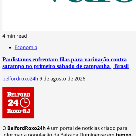
4 min read
Economia
Paulistanos enfrentam filas para vacinação contra
sarampo no primeiro sábado de campanha | Brasil
belfordroxo24h
9 de agosto de 2026
O
BelfordRoxo24h
é um portal de notícias criado para
informar a população da Baixada Fluminense em
tempo