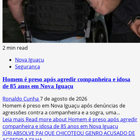
2 min read
Nova Iguaçu
Segurança
Homem é preso após agredir companheira e idosa
de 85 anos em Nova Iguaçu
Ronaldo Cunha
7 de agosto de 2026
Homem é preso em Nova Iguaçu após denúncias de
agressões contra a companheira e a sogra, uma...
Leia mais
Read more about Homem é preso após agredir
companheira e idosa de 85 anos em Nova Iguaçu
JÚRI ABSOLVE PAI QUE CHICOTEOU GENRO ACUSADO DE