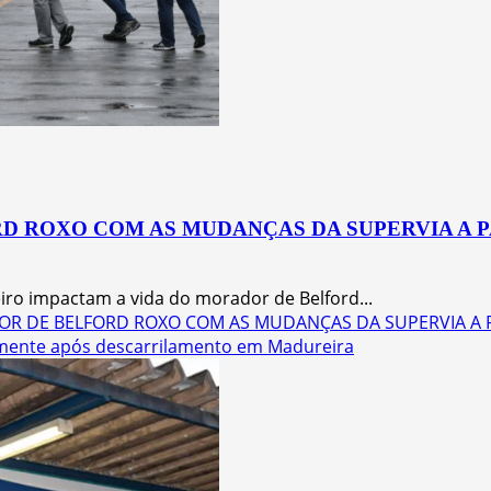
D ROXO COM AS MUDANÇAS DA SUPERVIA A P
iro impactam a vida do morador de Belford...
OR DE BELFORD ROXO COM AS MUDANÇAS DA SUPERVIA A P
lmente após descarrilamento em Madureira