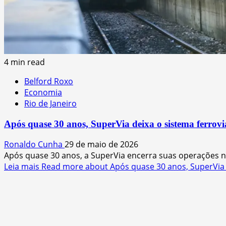
4 min read
Belford Roxo
Economia
Rio de Janeiro
Após quase 30 anos, SuperVia deixa o sistema ferrov
Ronaldo Cunha
29 de maio de 2026
Após quase 30 anos, a SuperVia encerra suas operações no
Leia mais
Read more about Após quase 30 anos, SuperVia d