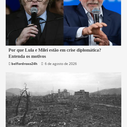
3 min read
Por que Lula e Milei estão em crise diplomática?
Entenda os motivos
Mundo
belfordroxo24h
6 de agosto de 2026