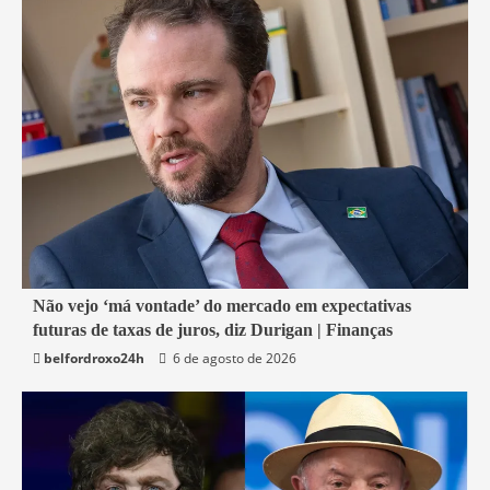
1 min read
Não vejo ‘má vontade’ do mercado em expectativas
futuras de taxas de juros, diz Durigan | Finanças
Economia
belfordroxo24h
6 de agosto de 2026