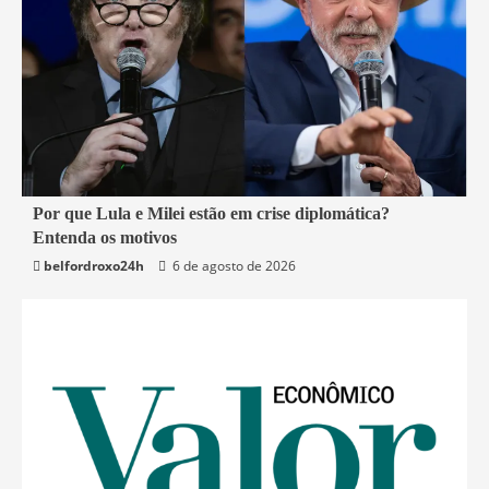
2 min read
Por que Lula e Milei estão em crise diplomática?
Entenda os motivos
Mundo
belfordroxo24h
6 de agosto de 2026