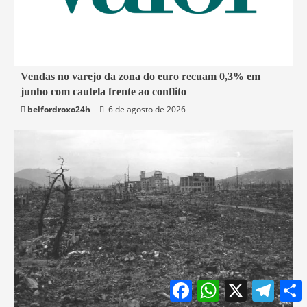
1 min read
Vendas no varejo da zona do euro recuam 0,3% em
junho com cautela frente ao conflito
Economia
belfordroxo24h
6 de agosto de 2026
Facebook
WhatsApp
X
Teleg