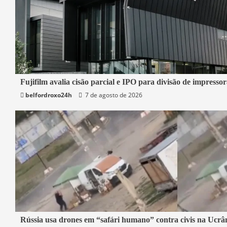
2 min read
Fujifilm avalia cisão parcial e IPO para divisão de impresso
belfordroxo24h
7 de agosto de 2026
Economia
2 min read
Rússia usa drones em “safári humano” contra civis na Ucrân