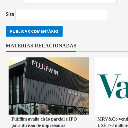
Site
MATÉRIAS RELACIONADAS
2 min read
2 min read
Fujifilm avalia cisão parcial e IPO
MRV&Co vende 
para divisão de impressoras
US$ 170 milhões
Economia
Economia