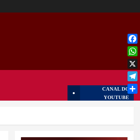
Face
What
X
Tele
CANAL DO
YOUTUBE
Shar