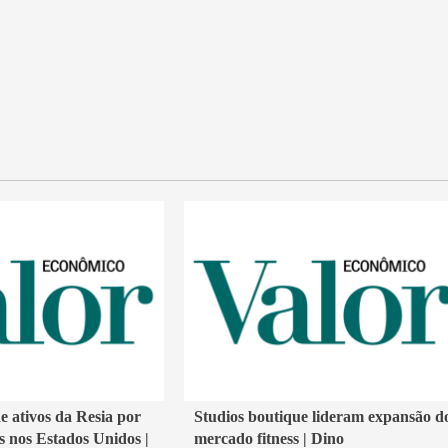
4 min read
ativos da Resia por
Studios boutique lideram expansão d
 nos Estados Unidos |
mercado fitness | Dino
Economia