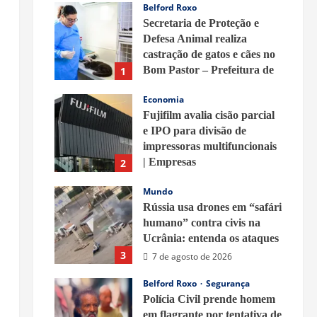
Belford Roxo
Secretaria de Proteção e
Defesa Animal realiza
castração de gatos e cães no
Bom Pastor – Prefeitura de
1
Belford Roxo
Economia
7 de agosto de 2026
Fujifilm avalia cisão parcial
e IPO para divisão de
impressoras multifuncionais
| Empresas
2
7 de agosto de 2026
Mundo
Rússia usa drones em “safári
humano” contra civis na
Ucrânia: entenda os ataques
3
7 de agosto de 2026
Belford Roxo
Segurança
Polícia Civil prende homem
em flagrante por tentativa de