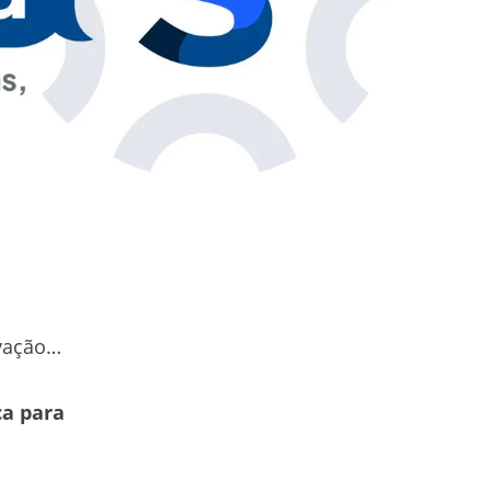
ovação…
ca para