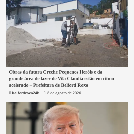
2 min read
Obras da futura Creche Pequenos Heróis e da
grande área de lazer de Vila Cláudia estão em ritmo
Belford Roxo
acelerado – Prefeitura de Belford Roxo
belfordroxo24h
8 de agosto de 2026