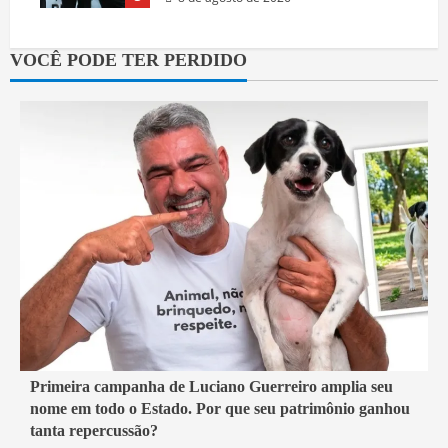
VOCÊ PODE TER PERDIDO
4 min read
Primeira campanha de Luciano Guerreiro amplia seu
nome em todo o Estado. Por que seu patrimônio ganhou
Política
Rio de Janeiro
tanta repercussão?