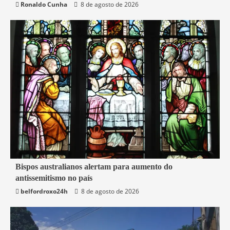
Ronaldo Cunha
8 de agosto de 2026
6 min read
Bispos australianos alertam para aumento do
antissemitismo no país
Mundo
belfordroxo24h
8 de agosto de 2026