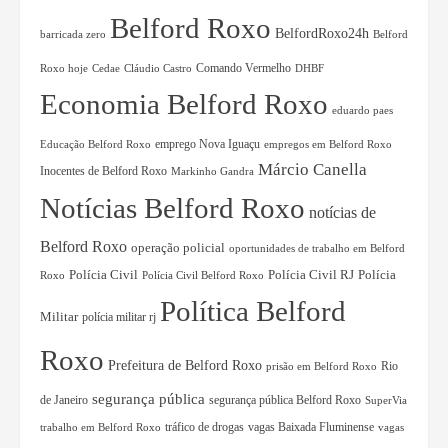
Belford Roxo
BelfordRoxo24h
barricada zero
Belford
Comando Vermelho
Roxo hoje
Cedae
Cláudio Castro
DHBF
Economia Belford Roxo
eduardo paes
Educação Belford Roxo
emprego Nova Iguaçu
empregos em Belford Roxo
Márcio Canella
Inocentes de Belford Roxo
Markinho Gandra
Notícias Belford Roxo
notícias de
Belford Roxo
operação policial
oportunidades de trabalho em Belford
Polícia Civil RJ
Polícia
Polícia Civil
Roxo
Polícia Civil Belford Roxo
Política Belford
Militar
polícia militar rj
Roxo
Prefeitura de Belford Roxo
Rio
prisão em Belford Roxo
segurança pública
de Janeiro
segurança pública Belford Roxo
SuperVia
tráfico de drogas
vagas Baixada Fluminense
trabalho em Belford Roxo
vagas