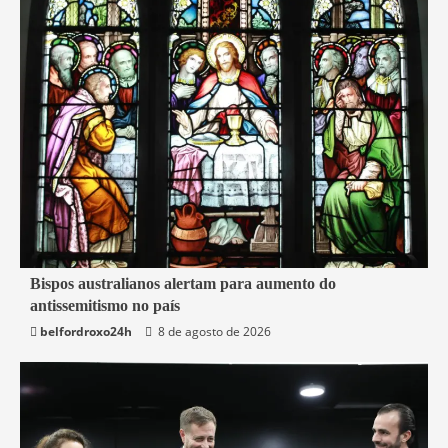
6 min read
Bispos australianos alertam para aumento do
antissemitismo no país
Mundo
belfordroxo24h
8 de agosto de 2026