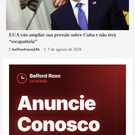
3 min read
EUA vão ampliar sua pressão sobre Cuba e não terá
“escapatória”
Mundo
belfordroxo24h
7 de agosto de 2026