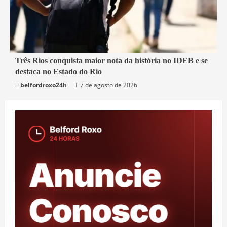
2 min read
Três Rios conquista maior nota da história no IDEB e se
destaca no Estado do Rio
Educação
Rio de Janeiro
Três Rios
belfordroxo24h
7 de agosto de 2026