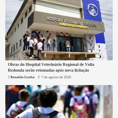
2 min read
Obras do Hospital Veterinário Regional de Volta
Redonda serão retomadas após nova licitação
Rio de Janeiro
Saúde
Ronaldo Cunha
7 de agosto de 2026