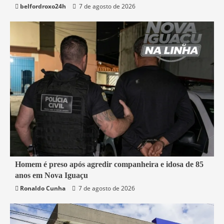
belfordroxo24h
7 de agosto de 2026
2 min read
Homem é preso após agredir companheira e idosa de 85
anos em Nova Iguaçu
Nova Iguaçu
Segurança
Ronaldo Cunha
7 de agosto de 2026