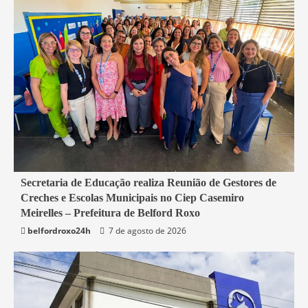
4 min read
Secretaria de Educação realiza Reunião de Gestores de
Creches e Escolas Municipais no Ciep Casemiro
Belford Roxo
Meirelles – Prefeitura de Belford Roxo
belfordroxo24h
7 de agosto de 2026