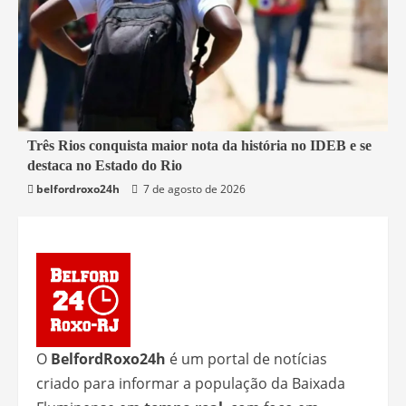
2 min read
Três Rios conquista maior nota da história no IDEB e se
destaca no Estado do Rio
Educação
Rio de Janeiro
Três Rios
belfordroxo24h
7 de agosto de 2026
O
BelfordRoxo24h
é um portal de notícias
criado para informar a população da Baixada