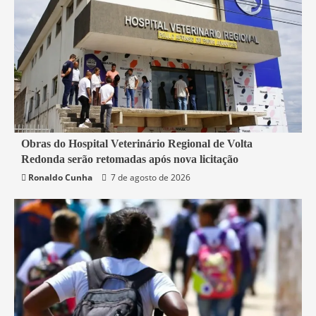
2 min read
Obras do Hospital Veterinário Regional de Volta
Redonda serão retomadas após nova licitação
Rio de Janeiro
Saúde
Ronaldo Cunha
7 de agosto de 2026