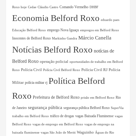
Comando Vermelho
Roxo hoje
Cedae
Cláudio Castro
DHBF
Economia Belford Roxo
eduardo paes
Educação Belford Roxo
emprego Nova Iguaçu
empregos em Belford Roxo
Márcio Canella
Inocentes de Belford Roxo
Markinho Gandra
Notícias Belford Roxo
notícias de
Belford Roxo
operação policial
oportunidades de trabalho em Belford
Polícia Civil RJ
Polícia Civil
Polícia
Roxo
Polícia Civil Belford Roxo
Política Belford
Militar
polícia militar rj
Roxo
Prefeitura de Belford Roxo
Rio
prisão em Belford Roxo
segurança pública
de Janeiro
segurança pública Belford Roxo
SuperVia
tráfico de drogas
vagas Baixada Fluminense
trabalho em Belford Roxo
vagas
Belford Roxo
vagas de emprego em Belford Roxo
vagas de emprego na
Waguinho
baixada fluminense
vagas São João de Meriti
Águas do Rio