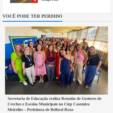
7 de agosto de 2026
VOCÊ PODE TER PERDIDO
4 min read
Secretaria de Educação realiza Reunião de Gestores de
Creches e Escolas Municipais no Ciep Casemiro
Belford Roxo
Meirelles – Prefeitura de Belford Roxo