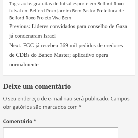
Facebook
WhatsApp
X
Telegram
Share
Tags:
aulas gratuitas de futsal
esporte em Belford Roxo
futsal em Belford Roxo
Jardim Bom Pastor
Prefeitura de
Belford Roxo
Projeto Viva Bem
Previous:
Líderes convidados para conselho de Gaza
já condenaram Israel
Next:
FGC já recebeu 369 mil pedidos de credores
de CDBs do Banco Master; aplicativo opera
normalmente
Deixe um comentário
O seu endereço de e-mail não será publicado.
Campos
obrigatórios são marcados com
*
Comentário
*