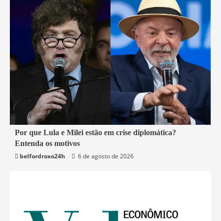
2 min read
Por que Lula e Milei estão em crise diplomática?
Entenda os motivos
Mundo
belfordroxo24h
6 de agosto de 2026