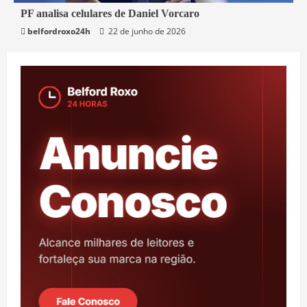
3 min read
PF analisa celulares de Daniel Vorcaro
belfordroxo24h
22 de junho de 2026
Brasil