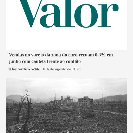
1 min read
Vendas no varejo da zona do euro recuam 0,3% em
junho com cautela frente ao conflito
Economia
belfordroxo24h
6 de agosto de 2026