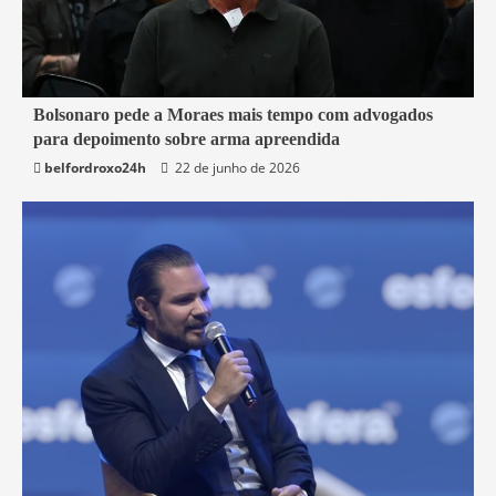
3 min read
Bolsonaro pede a Moraes mais tempo com advogados
para depoimento sobre arma apreendida
Brasil
belfordroxo24h
22 de junho de 2026