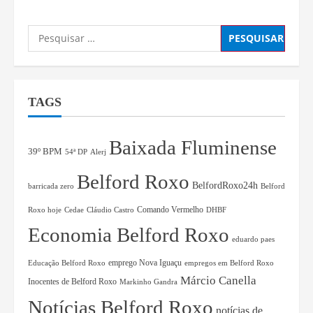
TAGS
Baixada Fluminense
39º BPM
54ª DP
Alerj
Belford Roxo
BelfordRoxo24h
barricada zero
Belford
Comando Vermelho
Roxo hoje
Cedae
Cláudio Castro
DHBF
Economia Belford Roxo
eduardo paes
Educação Belford Roxo
emprego Nova Iguaçu
empregos em Belford Roxo
Márcio Canella
Inocentes de Belford Roxo
Markinho Gandra
Notícias Belford Roxo
notícias de