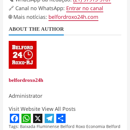
🔗 Canal no WhatsApp:
Entrar no canal
🌐 Mais notícias:
belfordroxo24h.com
ABOUT THE AUTHOR
belfordroxo24h
Administrator
Visit Website
View All Posts
Facebook
WhatsApp
X
Telegram
Share
Tags:
Baixada Fluminense
Belford Roxo
Economia Belford