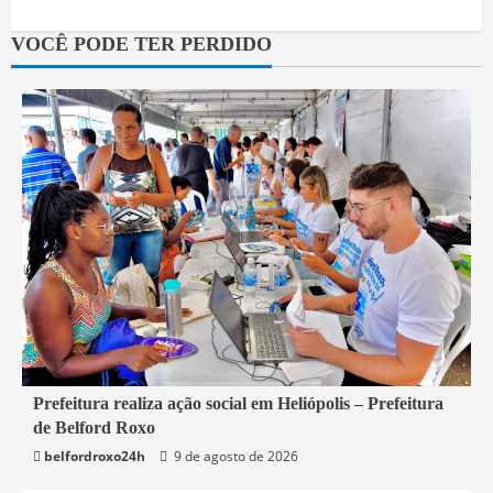
VOCÊ PODE TER PERDIDO
2 min read
Prefeitura realiza ação social em Heliópolis – Prefeitura
de Belford Roxo
Belford Roxo
belfordroxo24h
9 de agosto de 2026