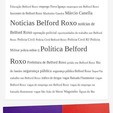
Educação Belford Roxo
emprego Nova Iguaçu
empregos em Belford Roxo
Márcio Canella
Inocentes de Belford Roxo
Markinho Gandra
Notícias Belford Roxo
notícias de
Belford Roxo
operação policial
oportunidades de trabalho em Belford
Polícia Civil RJ
Polícia
Polícia Civil
Roxo
Polícia Civil Belford Roxo
Política Belford
Militar
polícia militar rj
Roxo
Prefeitura de Belford Roxo
Rio
prisão em Belford Roxo
segurança pública
de Janeiro
segurança pública Belford Roxo
SuperVia
tráfico de drogas
vagas Baixada Fluminense
trabalho em Belford Roxo
vagas
Belford Roxo
vagas de emprego em Belford Roxo
vagas de emprego na
Waguinho
baixada fluminense
vagas São João de Meriti
Águas do Rio