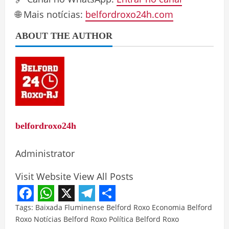
🌐 Mais notícias:
belfordroxo24h.com
ABOUT THE AUTHOR
belfordroxo24h
Administrator
Visit Website
View All Posts
Facebook
WhatsApp
X
Telegram
Share
Tags:
Baixada Fluminense
Belford Roxo
Economia Belford
Roxo
Notícias Belford Roxo
Política Belford Roxo