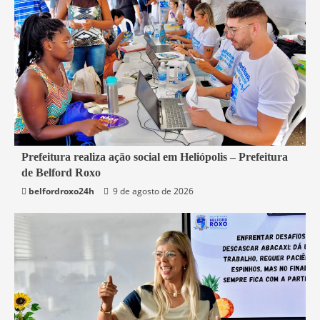
2 min read
Prefeitura realiza ação social em Heliópolis – Prefeitura
de Belford Roxo
Belford Roxo
belfordroxo24h
9 de agosto de 2026