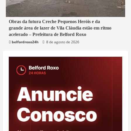
2 min read
Obras da futura Creche Pequenos Heróis e da
grande área de lazer de Vila Cláudia estão em ritmo
Belford Roxo
acelerado – Prefeitura de Belford Roxo
belfordroxo24h
8 de agosto de 2026