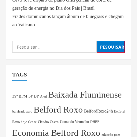
geração de energia no Dia dos Pais | Brasil
Frades dominicanos lançam álbum de bluegrass e chegam
ao Vaticano
TAGS
Baixada Fluminense
39º BPM
54ª DP
Alerj
Belford Roxo
BelfordRoxo24h
barricada zero
Belford
Comando Vermelho
Roxo hoje
Cedae
Cláudio Castro
DHBF
Economia Belford Roxo
eduardo paes