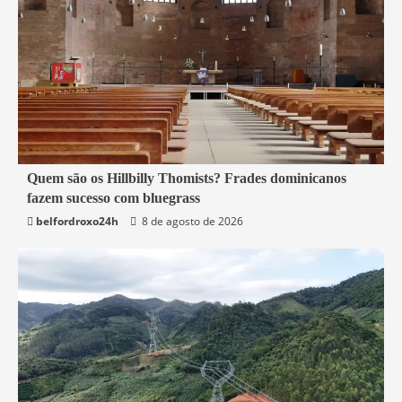
4 min read
Quem são os Hillbilly Thomists? Frades dominicanos
fazem sucesso com bluegrass
Mundo
belfordroxo24h
8 de agosto de 2026