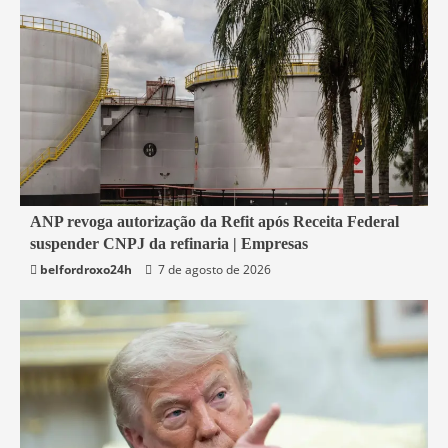
2 min read
ANP revoga autorização da Refit após Receita Federal
suspender CNPJ da refinaria | Empresas
Economia
belfordroxo24h
7 de agosto de 2026