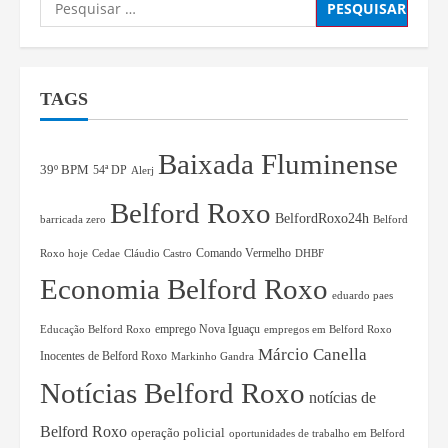
TAGS
Baixada Fluminense
39º BPM
54ª DP
Alerj
Belford Roxo
BelfordRoxo24h
barricada zero
Belford
Comando Vermelho
Roxo hoje
Cedae
Cláudio Castro
DHBF
Economia Belford Roxo
eduardo paes
Educação Belford Roxo
emprego Nova Iguaçu
empregos em Belford Roxo
Márcio Canella
Inocentes de Belford Roxo
Markinho Gandra
Notícias Belford Roxo
notícias de
Belford Roxo
operação policial
oportunidades de trabalho em Belford