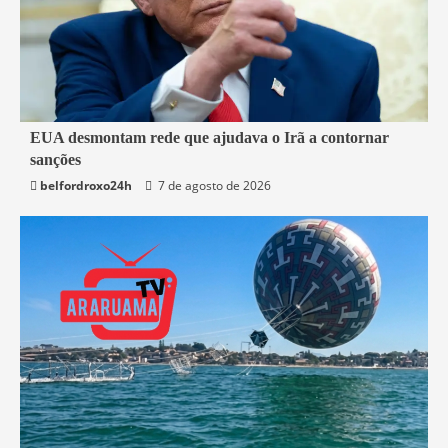
3 min read
EUA desmontam rede que ajudava o Irã a contornar
sanções
Mundo
belfordroxo24h
7 de agosto de 2026