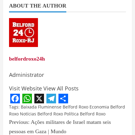
ABOUT THE AUTHOR
belfordroxo24h
Administrator
Visit Website
View All Posts
Facebook
WhatsApp
X
Telegram
Share
Tags:
Baixada Fluminense
Belford Roxo
Economia Belford
Roxo
Notícias Belford Roxo
Política Belford Roxo
Previous:
Ações militares de Israel matam seis
pessoas em Gaza | Mundo