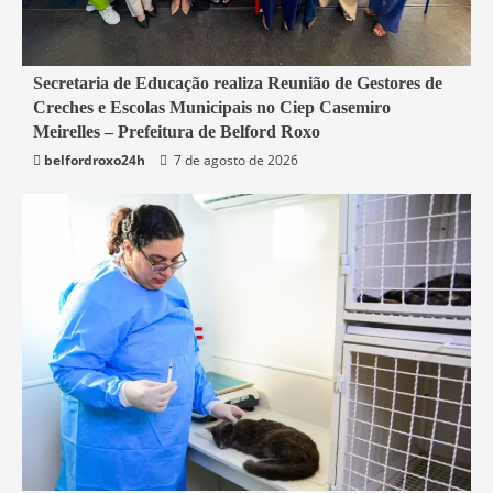
4 min read
Secretaria de Educação realiza Reunião de Gestores de
Creches e Escolas Municipais no Ciep Casemiro
Belford Roxo
Meirelles – Prefeitura de Belford Roxo
belfordroxo24h
7 de agosto de 2026