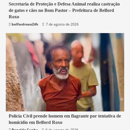
2 min read
Secretaria de Proteção e Defesa Animal realiza castração
de gatos e cães no Bom Pastor – Prefeitura de Belford
Belford Roxo
Roxo
belfordroxo24h
7 de agosto de 2026
2 min read
Polícia Civil prende homem em flagrante por tentativa de
homicídio em Belford Roxo
Belford Roxo
Segurança
Ronaldo Cunha
6 de agosto de 2026