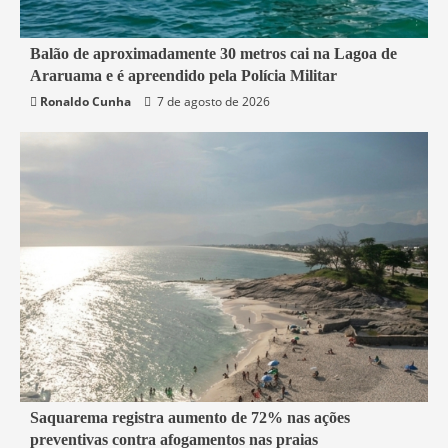
2 min read
Balão de aproximadamente 30 metros cai na Lagoa de
Araruama e é apreendido pela Polícia Militar
Araruama
Segurança
Ronaldo Cunha
7 de agosto de 2026
2 min read
Saquarema registra aumento de 72% nas ações
preventivas contra afogamentos nas praias
Saquarema