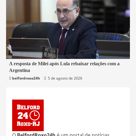
2 min read
A resposta de Milei após Lula rebaixar relações com a
Argentina
Mundo
belfordroxo24h
5 de agosto de 2026
O
BelfordRoxo24h
é um portal de notícias