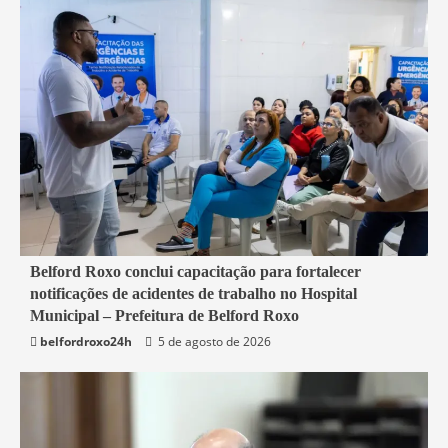
2 min read
Belford Roxo conclui capacitação para fortalecer
notificações de acidentes de trabalho no Hospital
Belford Roxo
Municipal – Prefeitura de Belford Roxo
belfordroxo24h
5 de agosto de 2026