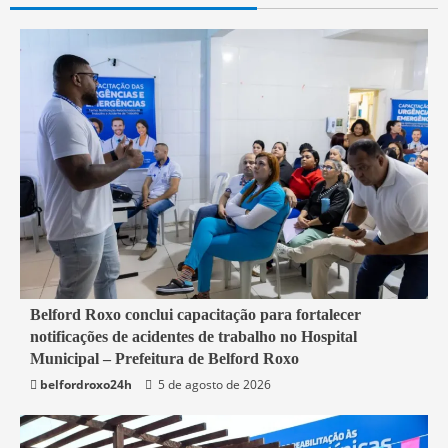
2 min read
Belford Roxo conclui capacitação para fortalecer
notificações de acidentes de trabalho no Hospital
Belford Roxo
Municipal – Prefeitura de Belford Roxo
belfordroxo24h
5 de agosto de 2026