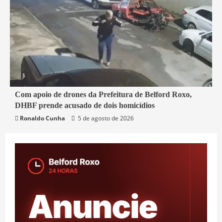
3 min read
Com apoio de drones da Prefeitura de Belford Roxo,
DHBF prende acusado de dois homicídios
Belford Roxo
Segurança
Ronaldo Cunha
5 de agosto de 2026