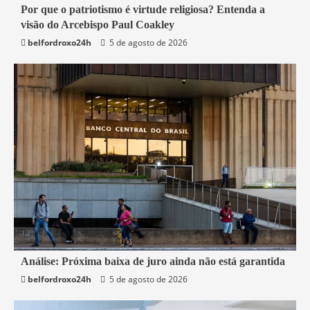
3 min read
Por que o patriotismo é virtude religiosa? Entenda a
visão do Arcebispo Paul Coakley
Mundo
belfordroxo24h
5 de agosto de 2026
1 min read
Análise: Próxima baixa de juro ainda não está garantida
belfordroxo24h
5 de agosto de 2026
Economia