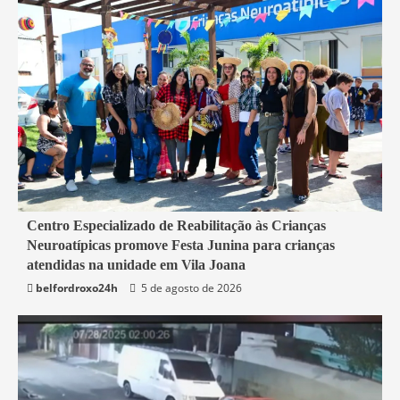
3 min read
Centro Especializado de Reabilitação às Crianças
Neuroatípicas promove Festa Junina para crianças
Belford Roxo
atendidas na unidade em Vila Joana
belfordroxo24h
5 de agosto de 2026