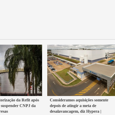
4 min read
orização da Refit após
Consideramos aquisições somente
l suspender CNPJ da
depois de atingir a meta de
Economia
resas
desalavancagem, diz Hypera |