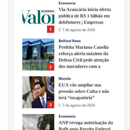
Economia
Via Araucária inicia oferta
pública de R$ 1 bilhão em
debêntures | Empresas
1
7 de agosto de 2026
Belford Roxo
Prefeita Mariana Canella
reforça alerta máximo da
Defesa Civil pede atenção
dos moradores com a
2
previsão de rajadas de vento
Mundo
fortes
EUA vão ampliar sua
7 de agosto de 2026
pressão sobre Cuba e não
terá “escapatória”
3
7 de agosto de 2026
Economia
ANP revoga autorização da
Refit após Receita Federal