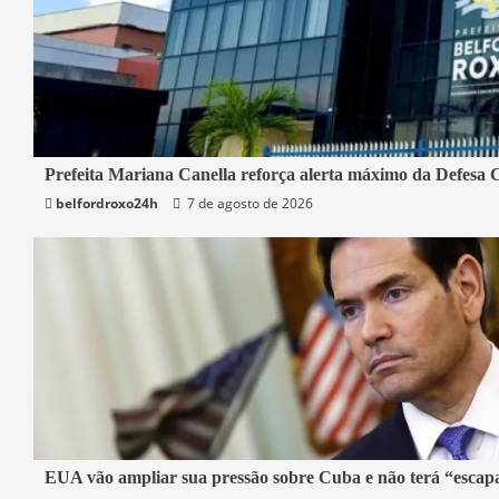
1 min read
Prefeita Mariana Canella reforça alerta máximo da Defesa C
belfordroxo24h
7 de agosto de 2026
Belford Roxo
3 min read
EUA vão ampliar sua pressão sobre Cuba e não terá “escap