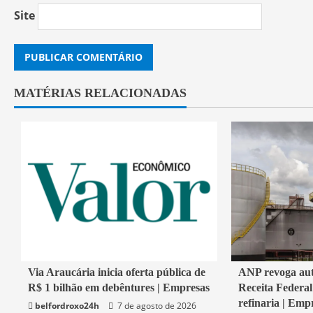
Site
MATÉRIAS RELACIONADAS
1 min read
2 min read
Via Araucária inicia oferta pública de
ANP revoga aut
R$ 1 bilhão em debêntures | Empresas
Receita Federa
Economia
Economia
refinaria | Emp
belfordroxo24h
7 de agosto de 2026