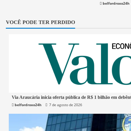
belfordroxo24h
VOCÊ PODE TER PERDIDO
1 min read
Via Araucária inicia oferta pública de R$ 1 bilhão em debên
belfordroxo24h
7 de agosto de 2026
Economia