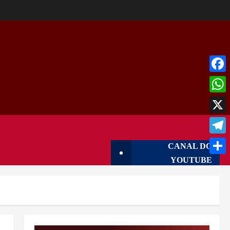
Face
What
X
Tele
CANAL DO
YOUTUBE
Shar