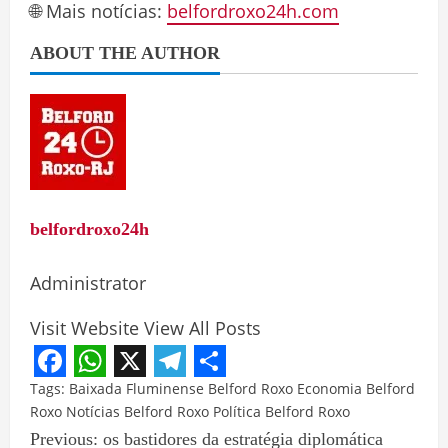
🌐 Mais notícias:
belfordroxo24h.com
ABOUT THE AUTHOR
belfordroxo24h
Administrator
Visit Website
View All Posts
Facebook
WhatsApp
X
Telegram
Share
Tags:
Baixada Fluminense
Belford Roxo
Economia Belford
Roxo
Notícias Belford Roxo
Política Belford Roxo
Previous:
os bastidores da estratégia diplomática