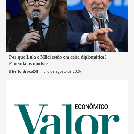
2 min read
Por que Lula e Milei estão em crise diplomática?
Entenda os motivos
Mundo
belfordroxo24h
6 de agosto de 2026