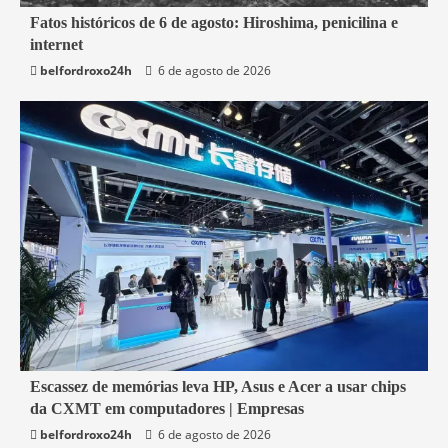
2 min read
Fatos históricos de 6 de agosto: Hiroshima, penicilina e
internet
Mundo
belfordroxo24h
6 de agosto de 2026
5 min read
Escassez de memórias leva HP, Asus e Acer a usar chips
da CXMT em computadores | Empresas
Economia
belfordroxo24h
6 de agosto de 2026