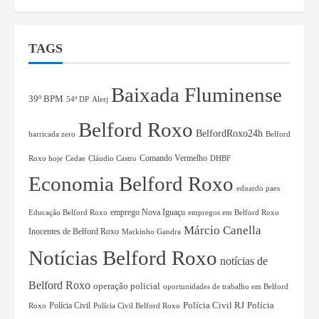
TAGS
Baixada Fluminense
39º BPM
54ª DP
Alerj
Belford Roxo
BelfordRoxo24h
barricada zero
Belford
Comando Vermelho
Roxo hoje
Cedae
Cláudio Castro
DHBF
Economia Belford Roxo
eduardo paes
Educação Belford Roxo
emprego Nova Iguaçu
empregos em Belford Roxo
Márcio Canella
Inocentes de Belford Roxo
Markinho Gandra
Notícias Belford Roxo
notícias de
Belford Roxo
operação policial
oportunidades de trabalho em Belford
Polícia Civil RJ
Polícia Civil
Polícia
Roxo
Polícia Civil Belford Roxo