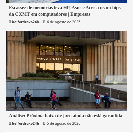
5 min read
Escassez de memórias leva HP, Asus e Acer a usar chips
da CXMT em computadores | Empresas
Economia
belfordroxo24h
6 de agosto de 2026
1 min read
Análise: Próxima baixa de juro ainda não está garantida
belfordroxo24h
5 de agosto de 2026
Economia