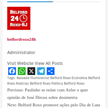
belfordroxo24h
Administrator
Visit Website
View All Posts
Facebook
WhatsApp
X
Telegram
Share
Tags:
Baixada Fluminense
Belford Roxo
Economia Belford
Roxo
Notícias Belford Roxo
Política Belford Roxo
Previous:
Paulinho se reúne com Asfav e quer
opinião de José Dirceu sobre dosimetria
Next:
Belford Roxo promove ações pelo Dia de Luta