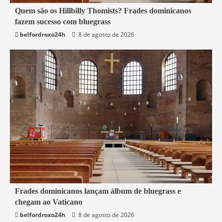
4 min read
Quem são os Hillbilly Thomists? Frades dominicanos
fazem sucesso com bluegrass
Mundo
belfordroxo24h
8 de agosto de 2026
4 min read
Frades dominicanos lançam álbum de bluegrass e
chegam ao Vaticano
Mundo
belfordroxo24h
8 de agosto de 2026