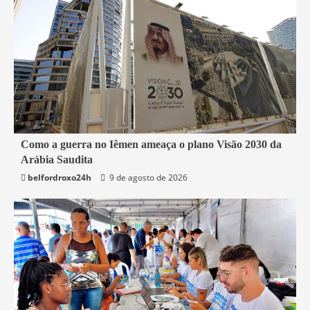
4 min read
Como a guerra no Iêmen ameaça o plano Visão 2030 da
Arábia Saudita
Mundo
belfordroxo24h
9 de agosto de 2026