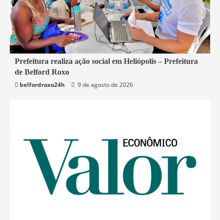
2 min read
Prefeitura realiza ação social em Heliópolis – Prefeitura
de Belford Roxo
Belford Roxo
belfordroxo24h
9 de agosto de 2026