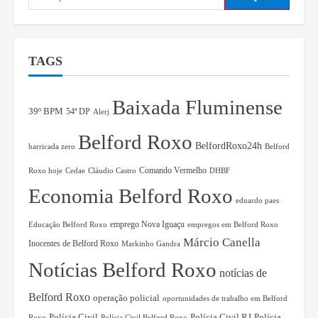
TAGS
Baixada Fluminense
39º BPM
54ª DP
Alerj
Belford Roxo
BelfordRoxo24h
barricada zero
Belford
Comando Vermelho
Roxo hoje
Cedae
Cláudio Castro
DHBF
Economia Belford Roxo
eduardo paes
Educação Belford Roxo
emprego Nova Iguaçu
empregos em Belford Roxo
Márcio Canella
Inocentes de Belford Roxo
Markinho Gandra
Notícias Belford Roxo
notícias de
Belford Roxo
operação policial
oportunidades de trabalho em Belford
Polícia Civil RJ
Polícia
Polícia Civil
Roxo
Polícia Civil Belford Roxo