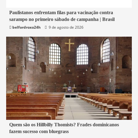
4 min read
Paulistanos enfrentam filas para vacinação contra
sarampo no primeiro sábado de campanha | Brasil
Economia
belfordroxo24h
9 de agosto de 2026
4 min read
Quem são os Hillbilly Thomists? Frades dominicanos
fazem sucesso com bluegrass
Mundo