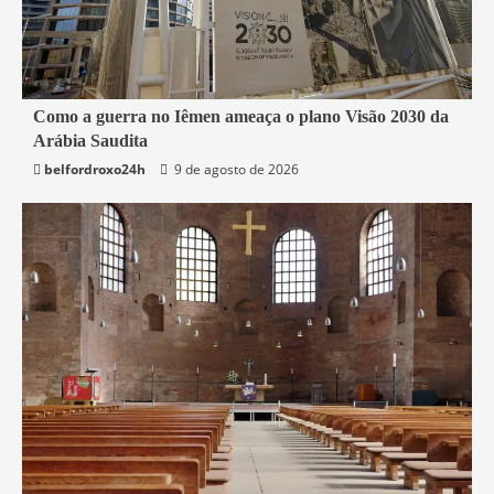
4 min read
Como a guerra no Iêmen ameaça o plano Visão 2030 da
Arábia Saudita
Mundo
belfordroxo24h
9 de agosto de 2026