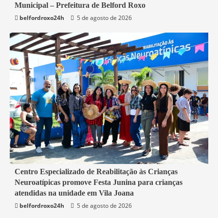
Municipal – Prefeitura de Belford Roxo
belfordroxo24h
5 de agosto de 2026
3 min read
Centro Especializado de Reabilitação às Crianças
Neuroatípicas promove Festa Junina para crianças
Belford Roxo
atendidas na unidade em Vila Joana
belfordroxo24h
5 de agosto de 2026