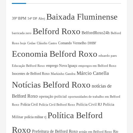
Baixada Fluminense
39º BPM
54ª DP
Alerj
Belford Roxo
BelfordRoxo24h
barricada zero
Belford
Comando Vermelho
Roxo hoje
Cedae
Cláudio Castro
DHBF
Economia Belford Roxo
eduardo paes
Educação Belford Roxo
emprego Nova Iguaçu
empregos em Belford Roxo
Márcio Canella
Inocentes de Belford Roxo
Markinho Gandra
Notícias Belford Roxo
notícias de
Belford Roxo
operação policial
oportunidades de trabalho em Belford
Polícia Civil RJ
Polícia Civil
Polícia
Roxo
Polícia Civil Belford Roxo
Política Belford
Militar
polícia militar rj
Roxo
Prefeitura de Belford Roxo
Rio
prisão em Belford Roxo