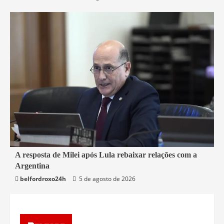
2 min read
A resposta de Milei após Lula rebaixar relações com a
Argentina
Mundo
belfordroxo24h
5 de agosto de 2026