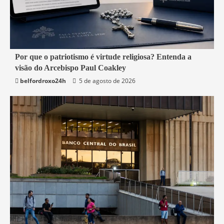
3 min read
Por que o patriotismo é virtude religiosa? Entenda a
visão do Arcebispo Paul Coakley
Mundo
belfordroxo24h
5 de agosto de 2026