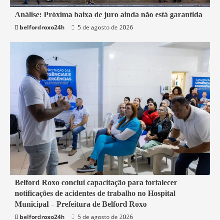
1 min read
Análise: Próxima baixa de juro ainda não está garantida
belfordroxo24h
5 de agosto de 2026
Economia
2 min read
Belford Roxo conclui capacitação para fortalecer
notificações de acidentes de trabalho no Hospital
Belford Roxo
Municipal – Prefeitura de Belford Roxo
belfordroxo24h
5 de agosto de 2026