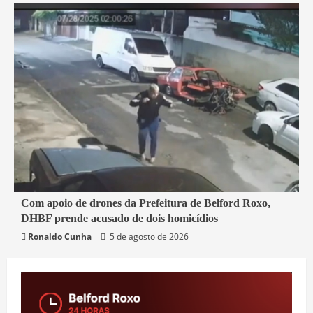
3 min read
Com apoio de drones da Prefeitura de Belford Roxo,
DHBF prende acusado de dois homicídios
Belford Roxo
Segurança
Ronaldo Cunha
5 de agosto de 2026