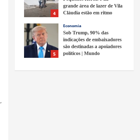
grande área de lazer de Vila
Cláudia estão em ritmo
4
acelerado – Prefeitura de
Economia
Belford Roxo
Sob Trump, 90% das
8 de agosto de 2026
indicações de embaixadores
são destinadas a apoiadores
políticos | Mundo
5
8 de agosto de 2026
,