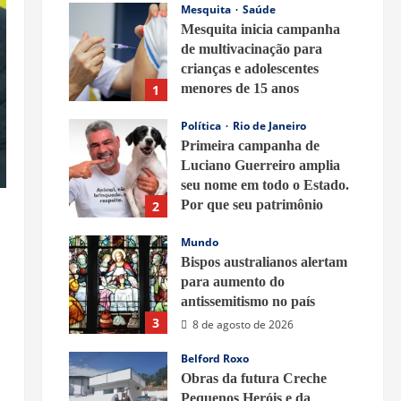
Mesquita
Saúde
Mesquita inicia campanha
de multivacinação para
crianças e adolescentes
menores de 15 anos
1
8 de agosto de 2026
Política
Rio de Janeiro
Primeira campanha de
Luciano Guerreiro amplia
seu nome em todo o Estado.
Por que seu patrimônio
2
ganhou tanta repercussão?
Mundo
8 de agosto de 2026
Bispos australianos alertam
para aumento do
a
antissemitismo no país
3
8 de agosto de 2026
Belford Roxo
Obras da futura Creche
Pequenos Heróis e da