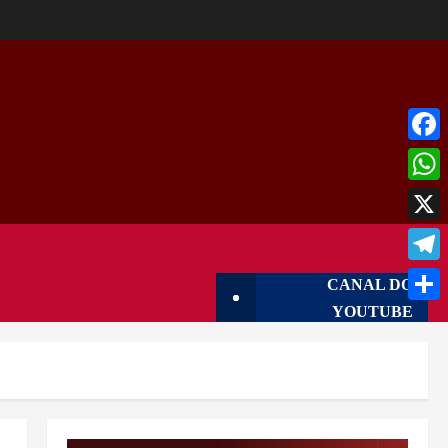
Face
What
X
Tele
CANAL DO
YOUTUBE
Shar