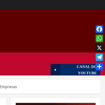
Face
What
X
Tele
CANAL DO
YOUTUBE
Shar
| Empresas