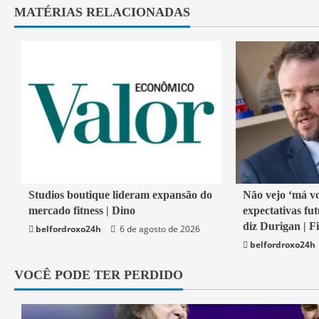
MATÉRIAS RELACIONADAS
4 min read
1 min read
Studios boutique lideram expansão do
Não vejo ‘má v
mercado fitness | Dino
expectativas fut
Economia
Economia
diz Durigan | F
belfordroxo24h
6 de agosto de 2026
belfordroxo24h
VOCÊ PODE TER PERDIDO