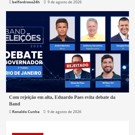
belfordroxo24h
9 de agosto de 2026
2 min read
Com rejeição em alta, Eduardo Paes evita debate da
Band
Política
Rio de Janeiro
Ronaldo Cunha
9 de agosto de 2026