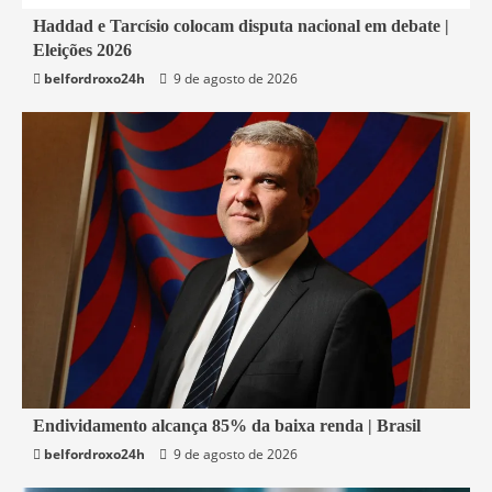
1 min read
Haddad e Tarcísio colocam disputa nacional em debate |
Eleições 2026
Economia
belfordroxo24h
9 de agosto de 2026
5 min read
Endividamento alcança 85% da baixa renda | Brasil
belfordroxo24h
9 de agosto de 2026
Economia