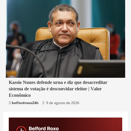
2 min read
Kassio Nunes defende urna e diz que desacreditar
sistema de votação é desconvidar eleitor | Valor
Economia
Econômico
belfordroxo24h
9 de agosto de 2026