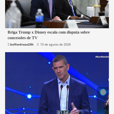
4 min read
Briga Trump x Disney escala com disputa sobre
concessões de TV
Mundo
belfordroxo24h
10 de agosto de 2026