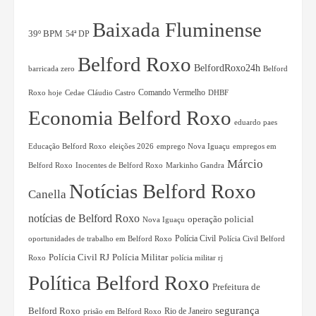
Baixada Fluminense
39º BPM
54ª DP
Belford Roxo
BelfordRoxo24h
Belford
barricada zero
Comando Vermelho
Roxo hoje
Cláudio Castro
Cedae
DHBF
Economia Belford Roxo
eduardo paes
eleições 2026
emprego Nova Iguaçu
empregos em
Educação Belford Roxo
Márcio
Belford Roxo
Inocentes de Belford Roxo
Markinho Gandra
Notícias Belford Roxo
Canella
notícias de Belford Roxo
operação policial
Nova Iguaçu
Polícia Civil
oportunidades de trabalho em Belford Roxo
Polícia Civil Belford
Polícia Militar
Polícia Civil RJ
polícia militar rj
Roxo
Política Belford Roxo
Prefeitura de
segurança
Belford Roxo
Rio de Janeiro
prisão em Belford Roxo