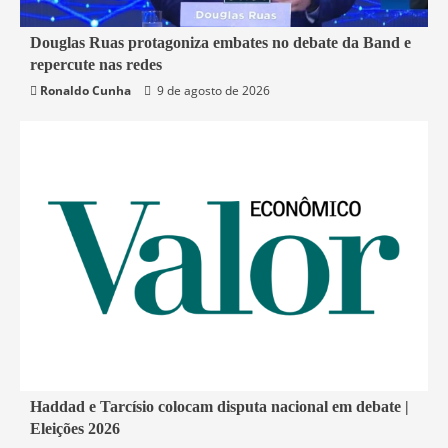
4 min read
Douglas Ruas protagoniza embates no debate da Band e
repercute nas redes
Política
Rio de Janeiro
Ronaldo Cunha
9 de agosto de 2026
1 min read
Haddad e Tarcísio colocam disputa nacional em debate |
Eleições 2026
Economia