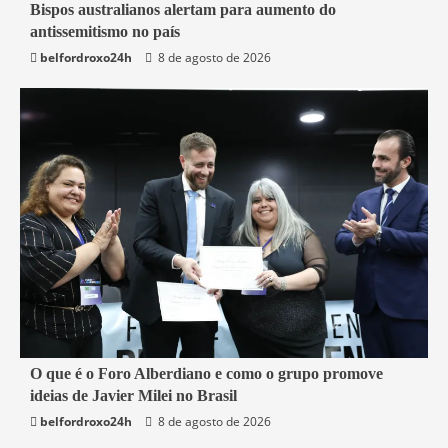
6 min read
Bispos australianos alertam para aumento do
antissemitismo no país
Mundo
belfordroxo24h
8 de agosto de 2026
4 min read
O que é o Foro Alberdiano e como o grupo promove
ideias de Javier Milei no Brasil
Mundo
belfordroxo24h
8 de agosto de 2026