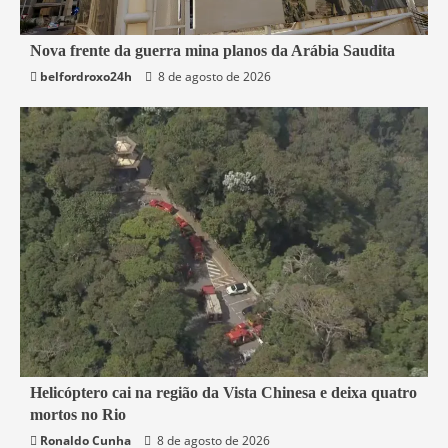
5 min read
Nova frente da guerra mina planos da Arábia Saudita
belfordroxo24h
8 de agosto de 2026
Mundo
2 min read
Helicóptero cai na região da Vista Chinesa e deixa quatro
mortos no Rio
Rio de Janeiro
Ronaldo Cunha
8 de agosto de 2026