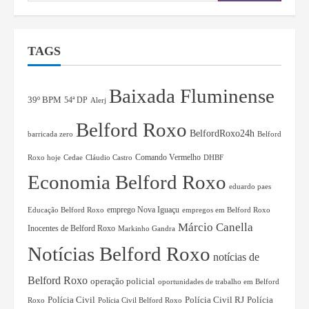
TAGS
Baixada Fluminense
39º BPM
54ª DP
Alerj
Belford Roxo
BelfordRoxo24h
barricada zero
Belford
Comando Vermelho
Roxo hoje
Cedae
Cláudio Castro
DHBF
Economia Belford Roxo
eduardo paes
Educação Belford Roxo
emprego Nova Iguaçu
empregos em Belford Roxo
Márcio Canella
Inocentes de Belford Roxo
Markinho Gandra
Notícias Belford Roxo
notícias de
Belford Roxo
operação policial
oportunidades de trabalho em Belford
Polícia Civil RJ
Polícia
Polícia Civil
Roxo
Polícia Civil Belford Roxo