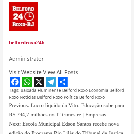
belfordroxo24h
Administrator
Visit Website
View All Posts
Facebook
WhatsApp
X
Telegram
Share
Tags:
Baixada Fluminense
Belford Roxo
Economia Belford
Roxo
Notícias Belford Roxo
Política Belford Roxo
Previous:
Lucro líquido da Vitru Educação sobe para
R$ 794,7 milhões no 1º trimestre | Empresas
Next:
Escola Municipal Edson Santos recebe nova
edição do Programa Rio Lilás do Tribunal de Justiça