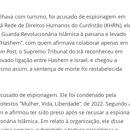
alhava com turismo, foi acusado de espionagem em
o à Rede de Direitos Humanos do Curdistão (KHRN), el
 Guarda Revolucionária Islâmica à paisana e levado
 “Hashem”, com quem afirmava colaborar apenas em
em Post
, o Supremo Tribunal do Irã reconheceu em
vado ligação entre Hashem e Israel, e chegou a
smo assim, a sentença de morte foi restabelecida
 acusado de espionagem. Ele foi condenado pela
testos “Mulher, Vida, Liberdade”, de 2022. Segundo 
 e afirmou ter sido preso após se recusar a espiona
nária Islâmica. Em relato à organização, ele disse
 uma semana, submetido a tortura psicológica e