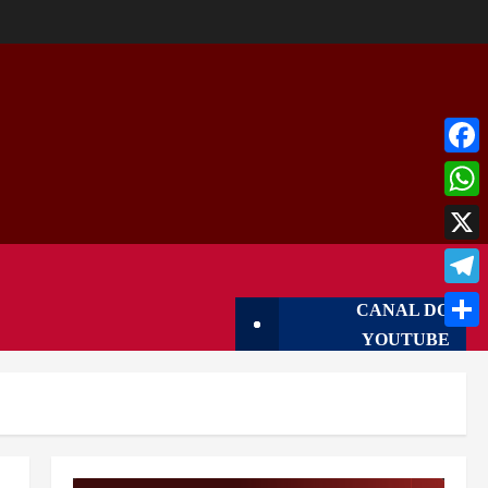
Face
What
X
Tele
CANAL DO
YOUTUBE
Shar