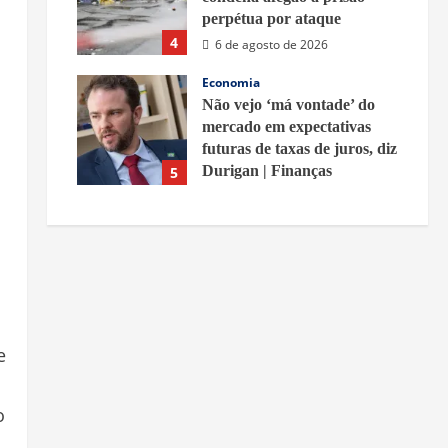
perpétua por ataque
4
6 de agosto de 2026
Economia
Não vejo ‘má vontade’ do
mercado em expectativas
futuras de taxas de juros, diz
Durigan | Finanças
5
6 de agosto de 2026
e
o