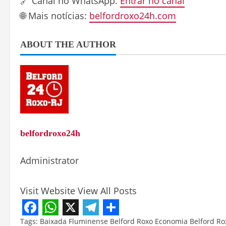
🔗 Canal no WhatsApp:
Entrar no canal
🌐 Mais notícias:
belfordroxo24h.com
ABOUT THE AUTHOR
belfordroxo24h
Administrator
Visit Website
View All Posts
Facebook
WhatsApp
X
Telegram
Share
Tags:
Baixada Fluminense
Belford Roxo
Economia Belford Ro