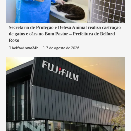
2 min read
Secretaria de Proteção e Defesa Animal realiza castração
de gatos e cães no Bom Pastor – Prefeitura de Belford
Belford Roxo
Roxo
belfordroxo24h
7 de agosto de 2026