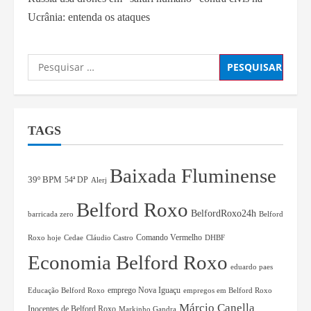
Ucrânia: entenda os ataques
TAGS
Baixada Fluminense
39º BPM
54ª DP
Alerj
Belford Roxo
BelfordRoxo24h
barricada zero
Belford
Comando Vermelho
Roxo hoje
Cedae
Cláudio Castro
DHBF
Economia Belford Roxo
eduardo paes
Educação Belford Roxo
emprego Nova Iguaçu
empregos em Belford Roxo
Márcio Canella
Inocentes de Belford Roxo
Markinho Gandra