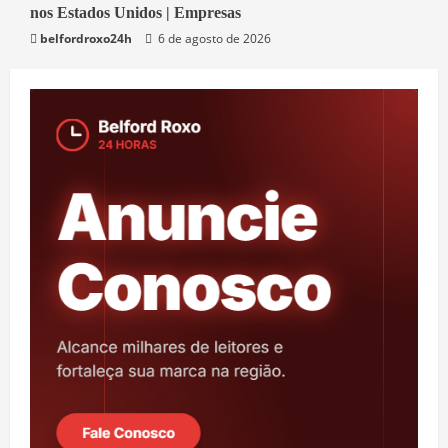
nos Estados Unidos | Empresas
Economia
belfordroxo24h
6 de agosto de 2026