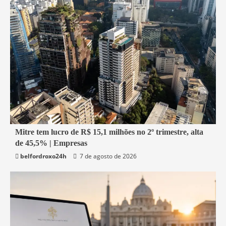
1 min read
Mitre tem lucro de R$ 15,1 milhões no 2º trimestre, alta
de 45,5% | Empresas
Economia
belfordroxo24h
7 de agosto de 2026