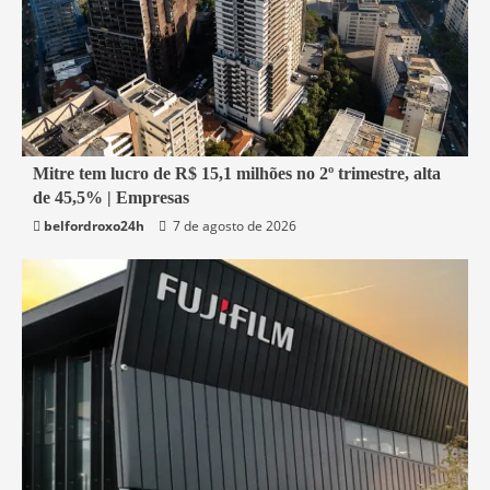
1 min read
Mitre tem lucro de R$ 15,1 milhões no 2º trimestre, alta
de 45,5% | Empresas
Economia
belfordroxo24h
7 de agosto de 2026