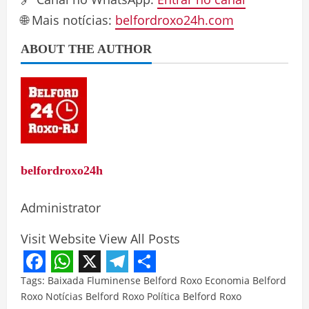
🌐 Mais notícias:
belfordroxo24h.com
ABOUT THE AUTHOR
belfordroxo24h
Administrator
Visit Website
View All Posts
Facebook
WhatsApp
X
Telegram
Share
Tags:
Baixada Fluminense
Belford Roxo
Economia Belford
Roxo
Notícias Belford Roxo
Política Belford Roxo