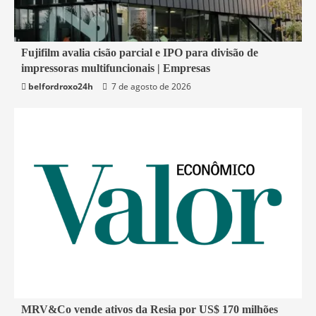
2 min read
Fujifilm avalia cisão parcial e IPO para divisão de
impressoras multifuncionais | Empresas
Economia
belfordroxo24h
7 de agosto de 2026
2 min read
MRV&Co vende ativos da Resia por US$ 170 milhões