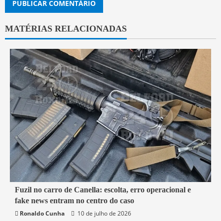
MATÉRIAS RELACIONADAS
7 min read
Fuzil no carro de Canella: escolta, erro operacional e
fake news entram no centro do caso
Belford Roxo
Brasil
Política
Segurança
Ronaldo Cunha
10 de julho de 2026