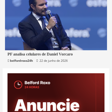
3 min read
PF analisa celulares de Daniel Vorcaro
belfordroxo24h
22 de junho de 2026
Brasil