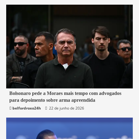
3 min read
Bolsonaro pede a Moraes mais tempo com advogados
para depoimento sobre arma apreendida
Brasil
belfordroxo24h
22 de junho de 2026