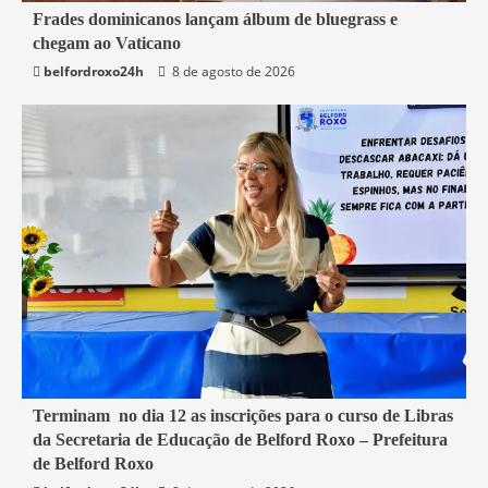
4 min read
Frades dominicanos lançam álbum de bluegrass e
chegam ao Vaticano
Mundo
belfordroxo24h
8 de agosto de 2026
1 min read
Terminam no dia 12 as inscrições para o curso de Libras
da Secretaria de Educação de Belford Roxo – Prefeitura
Belford Roxo
de Belford Roxo