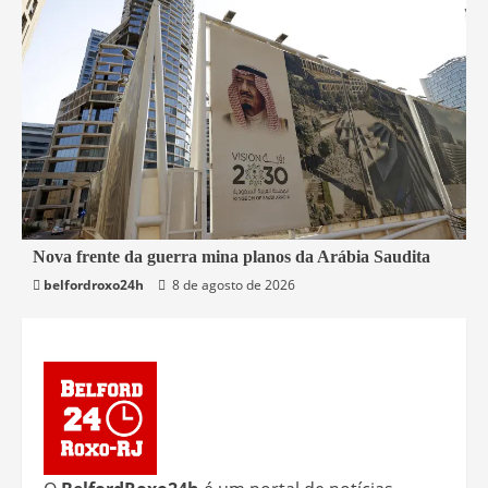
5 min read
Nova frente da guerra mina planos da Arábia Saudita
belfordroxo24h
8 de agosto de 2026
Mundo