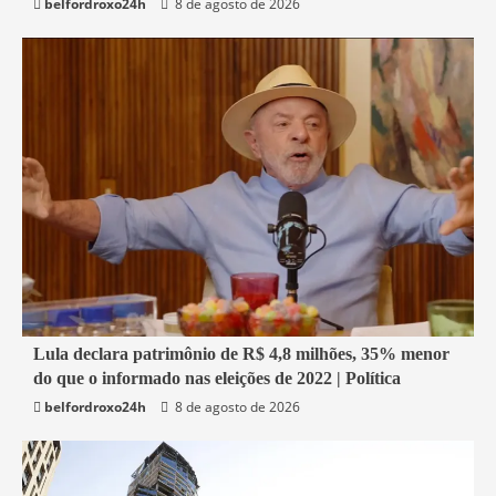
belfordroxo24h
8 de agosto de 2026
1 min read
Lula declara patrimônio de R$ 4,8 milhões, 35% menor
do que o informado nas eleições de 2022 | Política
Economia
belfordroxo24h
8 de agosto de 2026