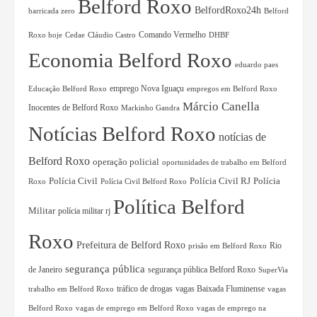
Belford Roxo
BelfordRoxo24h
barricada zero
Belford
Comando Vermelho
Roxo hoje
Cedae
Cláudio Castro
DHBF
Economia Belford Roxo
eduardo paes
Educação Belford Roxo
emprego Nova Iguaçu
empregos em Belford Roxo
Márcio Canella
Inocentes de Belford Roxo
Markinho Gandra
Notícias Belford Roxo
notícias de
Belford Roxo
operação policial
oportunidades de trabalho em Belford
Polícia Civil RJ
Polícia
Polícia Civil
Roxo
Polícia Civil Belford Roxo
Política Belford
Militar
polícia militar rj
Roxo
Prefeitura de Belford Roxo
Rio
prisão em Belford Roxo
segurança pública
de Janeiro
segurança pública Belford Roxo
SuperVia
tráfico de drogas
vagas Baixada Fluminense
trabalho em Belford Roxo
vagas
Belford Roxo
vagas de emprego em Belford Roxo
vagas de emprego na