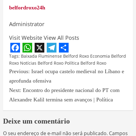
belfordroxo24h
Administrator
Visit Website
View All Posts
Facebook
WhatsApp
X
Telegram
Share
Tags:
Baixada Fluminense
Belford Roxo
Economia Belford
Roxo
Notícias Belford Roxo
Política Belford Roxo
Previous:
Israel ocupa castelo medieval no Líbano e
aprofunda ofensiva
Next:
Encontro do presidente nacional do PT com
Alexandre Kalil termina sem avanços | Política
Deixe um comentário
O seu endereço de e-mail não será publicado.
Campos