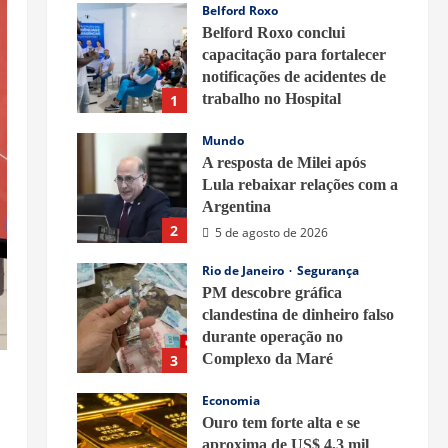
Belford Roxo
Belford Roxo conclui
capacitação para fortalecer
notificações de acidentes de
trabalho no Hospital
1
Municipal – Prefeitura de
Mundo
Belford Roxo
A resposta de Milei após
5 de agosto de 2026
Lula rebaixar relações com a
Argentina
2
5 de agosto de 2026
Rio de Janeiro
Segurança
PM descobre gráfica
clandestina de dinheiro falso
durante operação no
Complexo da Maré
3
5 de agosto de 2026
Economia
Ouro tem forte alta e se
aproxima de US$ 4,3 mil