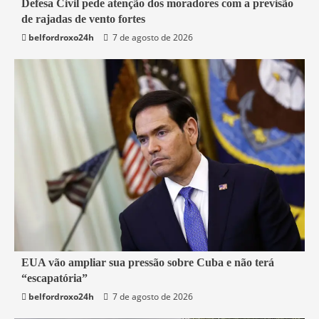
Defesa Civil pede atenção dos moradores com a previsão
Belford Roxo
de rajadas de vento fortes
belfordroxo24h
7 de agosto de 2026
3 min read
EUA vão ampliar sua pressão sobre Cuba e não terá
“escapatória”
Mundo
belfordroxo24h
7 de agosto de 2026