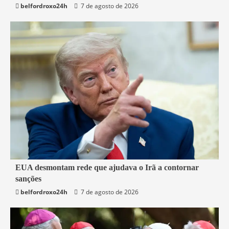
belfordroxo24h
7 de agosto de 2026
3 min read
EUA desmontam rede que ajudava o Irã a contornar
sanções
Mundo
belfordroxo24h
7 de agosto de 2026