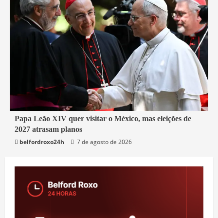
3 min read
Papa Leão XIV quer visitar o México, mas eleições de
2027 atrasam planos
Mundo
belfordroxo24h
7 de agosto de 2026