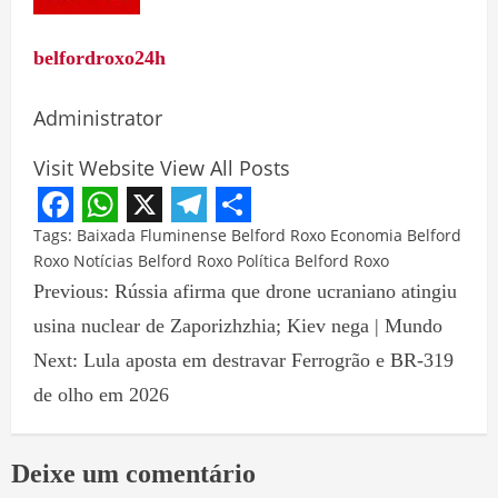
belfordroxo24h
Administrator
Visit Website
View All Posts
Facebook
WhatsApp
X
Telegram
Share
Tags:
Baixada Fluminense
Belford Roxo
Economia Belford
Roxo
Notícias Belford Roxo
Política Belford Roxo
Previous:
Rússia afirma que drone ucraniano atingiu
usina nuclear de Zaporizhzhia; Kiev nega | Mundo
Next:
Lula aposta em destravar Ferrogrão e BR-319
de olho em 2026
Deixe um comentário