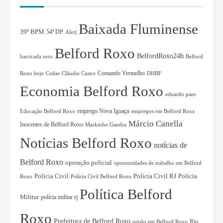
Baixada Fluminense
39º BPM
54ª DP
Alerj
Belford Roxo
BelfordRoxo24h
barricada zero
Belford
Comando Vermelho
Roxo hoje
Cedae
Cláudio Castro
DHBF
Economia Belford Roxo
eduardo paes
Educação Belford Roxo
emprego Nova Iguaçu
empregos em Belford Roxo
Márcio Canella
Inocentes de Belford Roxo
Markinho Gandra
Notícias Belford Roxo
notícias de
Belford Roxo
operação policial
oportunidades de trabalho em Belford
Polícia Civil RJ
Polícia
Polícia Civil
Roxo
Polícia Civil Belford Roxo
Política Belford
Militar
polícia militar rj
Roxo
Prefeitura de Belford Roxo
Rio
prisão em Belford Roxo