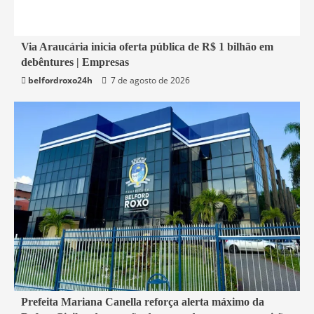
1 min read
Via Araucária inicia oferta pública de R$ 1 bilhão em
debêntures | Empresas
Economia
belfordroxo24h
7 de agosto de 2026
1 min read
Prefeita Mariana Canella reforça alerta máximo da