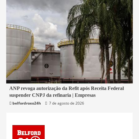
2 min read
ANP revoga autorização da Refit após Receita Federal
suspender CNPJ da refinaria | Empresas
Economia
belfordroxo24h
7 de agosto de 2026