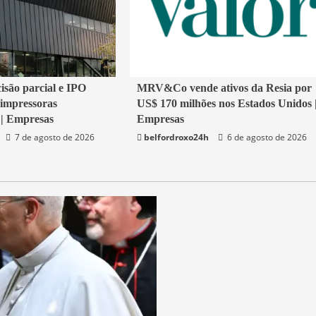
2 min read
cisão parcial e IPO
MRV&Co vende ativos da Resia por
 impressoras
US$ 170 milhões nos Estados Unidos 
Economia
 | Empresas
Empresas
7 de agosto de 2026
belfordroxo24h
6 de agosto de 2026