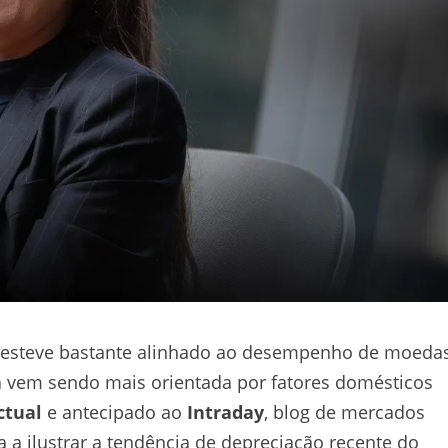
 esteve bastante alinhado ao desempenho de moeda
ira vem sendo mais orientada por fatores domésticos
ctual
e antecipado ao
Intraday
, blog de mercados
 a ilustrar a tendência de depreciação recente do