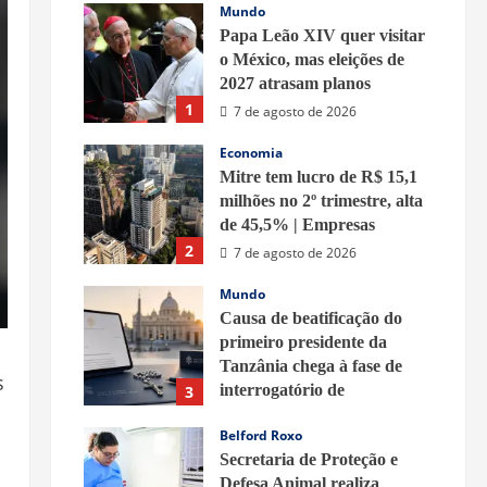
Mundo
Papa Leão XIV quer visitar
o México, mas eleições de
2027 atrasam planos
1
7 de agosto de 2026
Economia
Mitre tem lucro de R$ 15,1
milhões no 2º trimestre, alta
de 45,5% | Empresas
2
7 de agosto de 2026
Mundo
Causa de beatificação do
primeiro presidente da
Tanzânia chega à fase de
s
interrogatório de
3
testemunhas
Belford Roxo
7 de agosto de 2026
Secretaria de Proteção e
Defesa Animal realiza