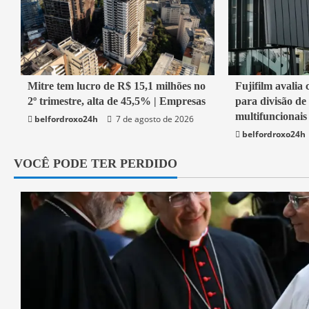
1 min read
2 min read
Mitre tem lucro de R$ 15,1 milhões no
Fujifilm avalia 
2º trimestre, alta de 45,5% | Empresas
para divisão de
Economia
Economia
multifuncionais
belfordroxo24h
7 de agosto de 2026
belfordroxo24h
VOCÊ PODE TER PERDIDO