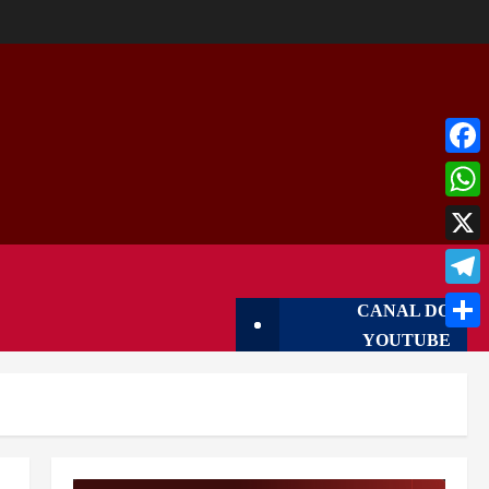
Face
What
X
Tele
CANAL DO
YOUTUBE
Shar