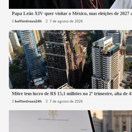
3 min read
Papa Leão XIV quer visitar o México, mas eleições de 2027 
belfordroxo24h
7 de agosto de 2026
Mundo
1 min read
Mitre tem lucro de R$ 15,1 milhões no 2º trimestre, alta de
belfordroxo24h
7 de agosto de 2026
Economia