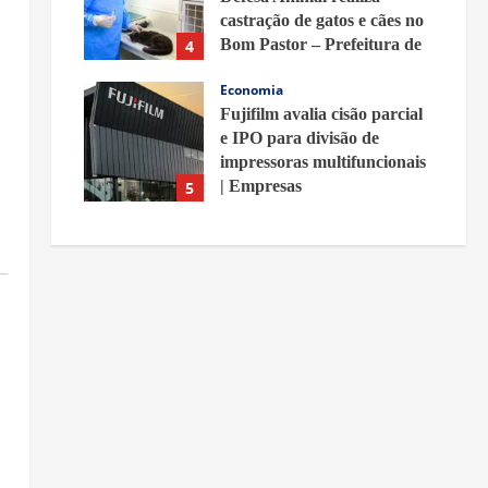
castração de gatos e cães no
Bom Pastor – Prefeitura de
4
Belford Roxo
Economia
7 de agosto de 2026
Fujifilm avalia cisão parcial
e IPO para divisão de
impressoras multifuncionais
| Empresas
5
7 de agosto de 2026