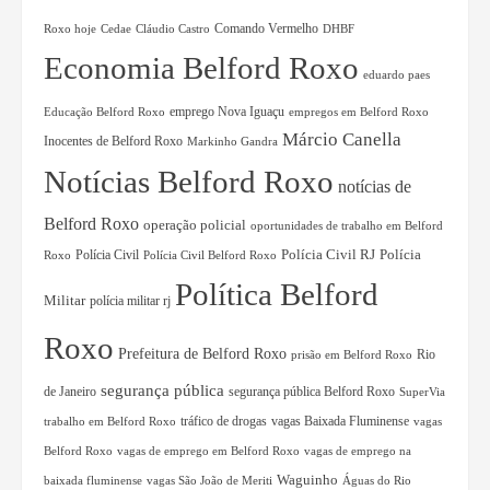
Comando Vermelho
Roxo hoje
Cedae
Cláudio Castro
DHBF
Economia Belford Roxo
eduardo paes
Educação Belford Roxo
emprego Nova Iguaçu
empregos em Belford Roxo
Márcio Canella
Inocentes de Belford Roxo
Markinho Gandra
Notícias Belford Roxo
notícias de
Belford Roxo
operação policial
oportunidades de trabalho em Belford
Polícia Civil RJ
Polícia Civil
Polícia
Roxo
Polícia Civil Belford Roxo
Política Belford
Militar
polícia militar rj
Roxo
Prefeitura de Belford Roxo
Rio
prisão em Belford Roxo
segurança pública
de Janeiro
segurança pública Belford Roxo
SuperVia
tráfico de drogas
vagas Baixada Fluminense
trabalho em Belford Roxo
vagas
Belford Roxo
vagas de emprego em Belford Roxo
vagas de emprego na
Waguinho
baixada fluminense
vagas São João de Meriti
Águas do Rio