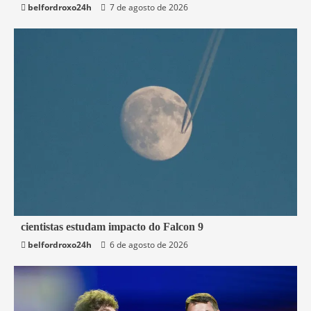
belfordroxo24h
7 de agosto de 2026
2 min read
cientistas estudam impacto do Falcon 9
belfordroxo24h
6 de agosto de 2026
Mundo