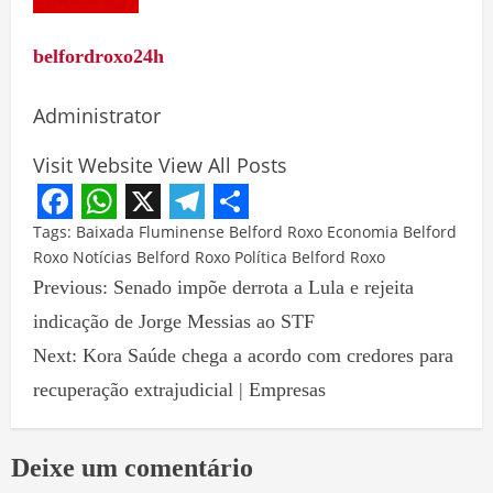
belfordroxo24h
Administrator
Visit Website
View All Posts
Facebook
WhatsApp
X
Telegram
Share
Tags:
Baixada Fluminense
Belford Roxo
Economia Belford
Roxo
Notícias Belford Roxo
Política Belford Roxo
Previous:
Senado impõe derrota a Lula e rejeita
indicação de Jorge Messias ao STF
Next:
Kora Saúde chega a acordo com credores para
recuperação extrajudicial | Empresas
Deixe um comentário