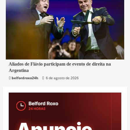
2 min read
Aliados de Flávio participam de evento de direita na
Argentina
Mundo
belfordroxo24h
6 de agosto de 2026