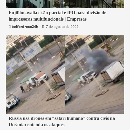
2 min read
Fujifilm avalia cisão parcial e IPO para divisão de
impressoras multifuncionais | Empresas
Economia
belfordroxo24h
7 de agosto de 2026
2 min read
Rússia usa drones em “safári humano” contra civis na
Ucrânia: entenda os ataques
Mundo