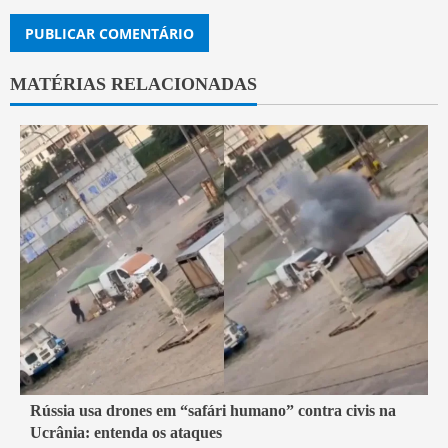
MATÉRIAS RELACIONADAS
2 min read
Rússia usa drones em “safári humano” contra civis na
Ucrânia: entenda os ataques
Mundo