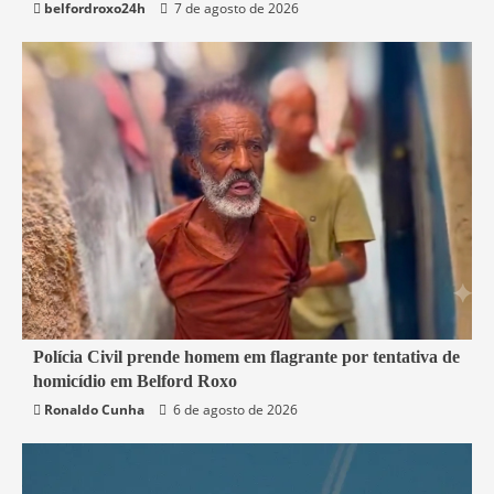
belfordroxo24h
7 de agosto de 2026
2 min read
Polícia Civil prende homem em flagrante por tentativa de
homicídio em Belford Roxo
Belford Roxo
Segurança
Ronaldo Cunha
6 de agosto de 2026