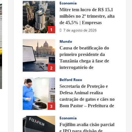
Economia
Mitre tem lucro de R$ 15,1
milhões no 2º trimestre, alta
de 45,5% | Empresas
1
7 de agosto de 2026
Mundo
Causa de beatificação do
primeiro presidente da
Tanzânia chega à fase de
interrogatório de
2
testemunhas
Belford Roxo
7 de agosto de 2026
Secretaria de Proteção e
Defesa Animal realiza
castração de gatos e cães no
Bom Pastor – Prefeitura de
3
Belford Roxo
Economia
7 de agosto de 2026
Fujifilm avalia cisão parcial
e IPO para divisão de