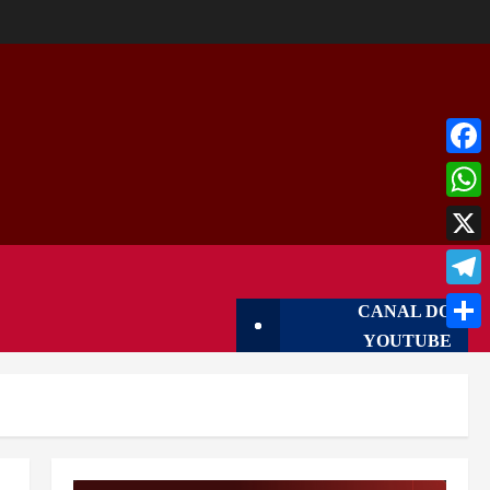
Face
What
X
Tele
CANAL DO
YOUTUBE
Shar