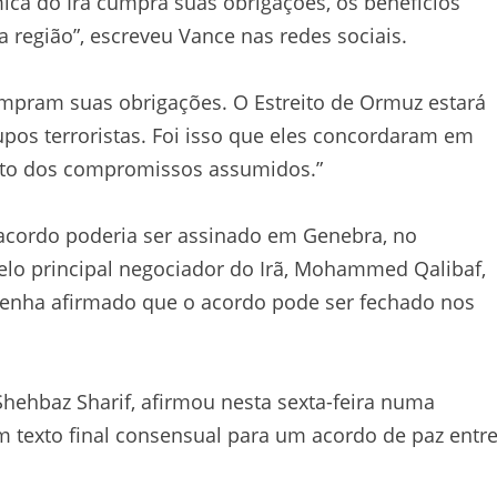
ica do Irã cumpra suas obrigações, os benefícios
 região”, escreveu Vance nas redes sociais.
umpram suas obrigações. O Estreito de Ormuz estará
upos terroristas. Foi isso que eles concordaram em
nto dos compromissos assumidos.”
acordo poderia ser assinado em Genebra, no
lo principal negociador do Irã, Mohammed Qalibaf,
tenha afirmado que o acordo pode ser fechado nos
Shehbaz Sharif, afirmou nesta sexta-feira numa
m texto final consensual para um acordo de paz entr