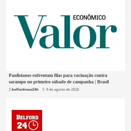
4 min read
Paulistanos enfrentam filas para vacinação contra
sarampo no primeiro sábado de campanha | Brasil
Economia
belfordroxo24h
9 de agosto de 2026