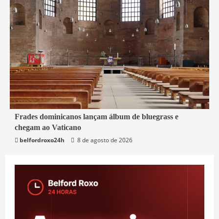
4 min read
Frades dominicanos lançam álbum de bluegrass e
chegam ao Vaticano
Mundo
belfordroxo24h
8 de agosto de 2026