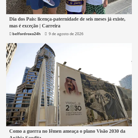
1 min read
Dia dos Pais: licença-paternidade de seis meses já existe,
mas é exceção | Carreira
Economia
belfordroxo24h
9 de agosto de 2026
4 min read
Como a guerra no Iêmen ameaça o plano Visão 2030 da
Arábia Saudita