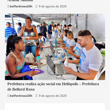
Mundo
belfordroxo24h
9 de agosto de 2026
2 min read
Prefeitura realiza ação social em Heliópolis – Prefeitura
de Belford Roxo
Belford Roxo
belfordroxo24h
9 de agosto de 2026