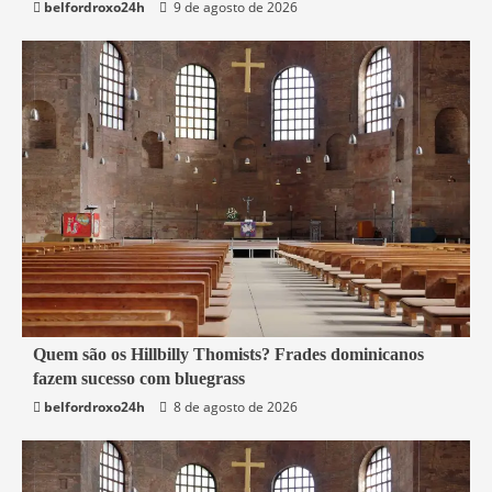
belfordroxo24h
9 de agosto de 2026
4 min read
Quem são os Hillbilly Thomists? Frades dominicanos
fazem sucesso com bluegrass
Mundo
belfordroxo24h
8 de agosto de 2026