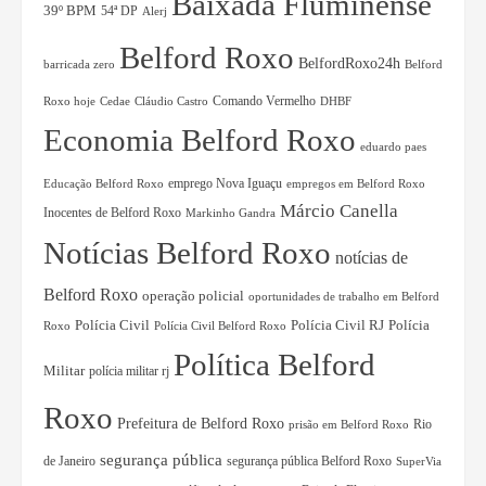
Baixada Fluminense
39º BPM
54ª DP
Alerj
Belford Roxo
BelfordRoxo24h
barricada zero
Belford
Comando Vermelho
Roxo hoje
Cedae
Cláudio Castro
DHBF
Economia Belford Roxo
eduardo paes
Educação Belford Roxo
emprego Nova Iguaçu
empregos em Belford Roxo
Márcio Canella
Inocentes de Belford Roxo
Markinho Gandra
Notícias Belford Roxo
notícias de
Belford Roxo
operação policial
oportunidades de trabalho em Belford
Polícia Civil RJ
Polícia
Polícia Civil
Roxo
Polícia Civil Belford Roxo
Política Belford
Militar
polícia militar rj
Roxo
Prefeitura de Belford Roxo
Rio
prisão em Belford Roxo
segurança pública
de Janeiro
segurança pública Belford Roxo
SuperVia