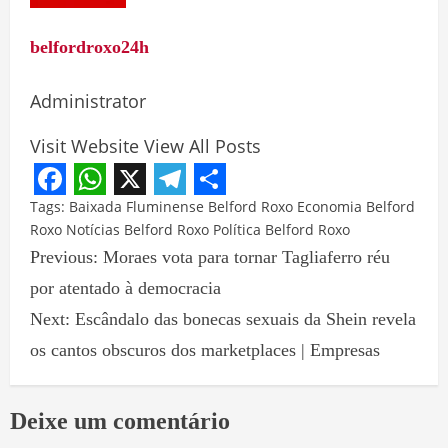
belfordroxo24h
Administrator
Visit Website
View All Posts
Facebook
WhatsApp
X
Telegram
Share
Tags:
Baixada Fluminense
Belford Roxo
Economia Belford
Roxo
Notícias Belford Roxo
Política Belford Roxo
Previous:
Moraes vota para tornar Tagliaferro réu
por atentado à democracia
Next:
Escândalo das bonecas sexuais da Shein revela
os cantos obscuros dos marketplaces | Empresas
Deixe um comentário