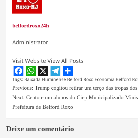
belfordroxo24h
Administrator
Visit Website
View All Posts
Facebook
WhatsApp
X
Telegram
Share
Tags:
Baixada Fluminense
Belford Roxo
Economia Belford Ro
Previous:
Trump cogitou retirar um terço das tropas d
Next:
Cento e um alunos do Ciep Municipalizado Mini
Prefeitura de Belford Roxo
Deixe um comentário