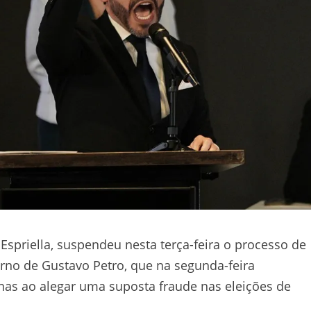
Espriella, suspendeu nesta terça-feira o processo de
rno de Gustavo Petro, que na segunda-feira
urnas ao alegar uma suposta fraude nas eleições de