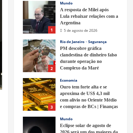
Mundo
A resposta de Milei após
Lula rebaixar relações com a
Argentina
1
5 de agosto de 2026
Rio de Janeiro
Segurança
PM descobre gráfica
clandestina de dinheiro falso
durante operação no
Complexo da Maré
2
5 de agosto de 2026
Economia
Ouro tem forte alta e se
aproxima de US$ 4,3 mil
com alívio no Oriente Médio
e compras de BCs | Finanças
3
5 de agosto de 2026
Mundo
Eclipse solar de agosto de
2026 será um dos maiores da