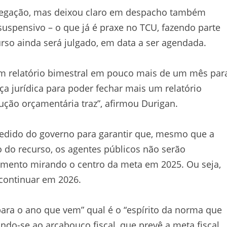
 alegação, mas deixou claro em despacho também
 suspensivo – o que já é praxe no TCU, fazendo parte
rso ainda será julgado, em data a ser agendada.
m relatório bimestral em pouco mais de um mês par
a jurídica para poder fechar mais um relatório
ução orçamentária traz”, afirmou Durigan.
edido do governo para garantir que, mesmo que a
o do recurso, os agentes públicos não serão
iamento mirando o centro da meta em 2025. Ou seja,
 continuar em 2026.
para o ano que vem” qual é o “espírito da norma que
ndo-se ao arcabouço fiscal, que prevê a meta fiscal,