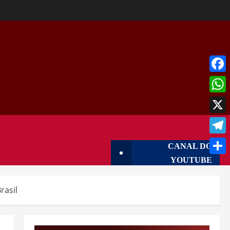
Face
What
X
Tele
CANAL DO
YOUTUBE
Shar
rasil