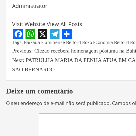
Administrator
Visit Website
View All Posts
Facebook
WhatsApp
X
Telegram
Share
Tags:
Baixada Fluminense
Belford Roxo
Economia Belford Ro
Previous:
Clezao receberá homenagem póstuma na Bah
Next:
PATRULHA MARIA DA PENHA ATUA EM CA
SÃO BERNARDO
Deixe um comentário
O seu endereço de e-mail não será publicado.
Campos ob