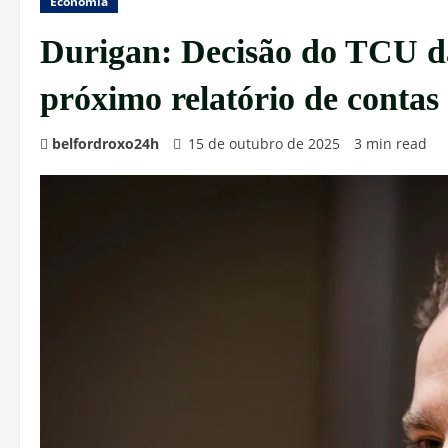
Economia
Durigan: Decisão do TCU dá
próximo relatório de contas 
belfordroxo24h
15 de outubro de 2025
3 min read