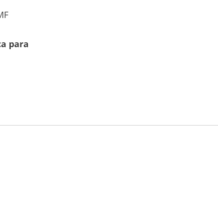
MF
ca para