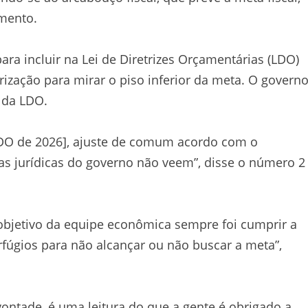
mento.
ra incluir na Lei de Diretrizes Orçamentárias (LDO)
ização para mirar o piso inferior da meta. O govern
 da LDO.
 LDO de 2026], ajuste de comum acordo com o
eas jurídicas do governo não veem”, disse o número 2
o objetivo da equipe econômica sempre foi cumprir a
fúgios para não alcançar ou não buscar a meta”,
 vontade, é uma leitura do que a gente é obrigado a