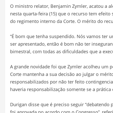
O ministro relator, Benjamin Zymler, acatou a
nesta quarta-feira (15) que o recurso tem efeito
do regimento interno da Corte. O mérito do recu
“É bom que tenha suspendido. Nós vamos ter u
ser apresentado, então é bom não ter inseguranç
bimestral, com todas as dificuldades que a exec
A grande novidade foi que Zymler acolheu um p
Corte mantenha a sua decisão ao julgar o mérit
responsabilizados por não ter feito contingenc
haveria responsabilização somente se a prática
Durigan disse que é preciso seguir “debatendo 
foi aprovada no acordo com o Congresso”, referi