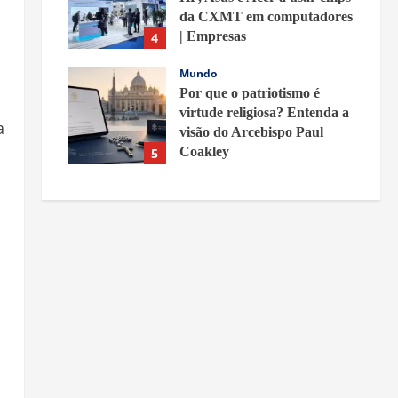
da CXMT em computadores
| Empresas
4
6 de agosto de 2026
Mundo
Por que o patriotismo é
virtude religiosa? Entenda a
a
visão do Arcebispo Paul
Coakley
5
5 de agosto de 2026