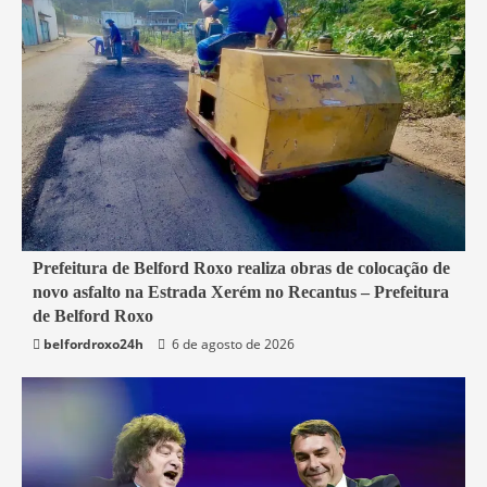
2 min read
Prefeitura de Belford Roxo realiza obras de colocação de
novo asfalto na Estrada Xerém no Recantus – Prefeitura
Belford Roxo
de Belford Roxo
belfordroxo24h
6 de agosto de 2026