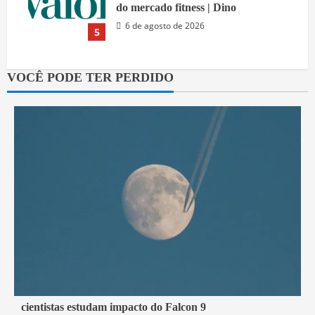
do mercado fitness | Dino
6 de agosto de 2026
5
VOCÊ PODE TER PERDIDO
2 min read
cientistas estudam impacto do Falcon 9