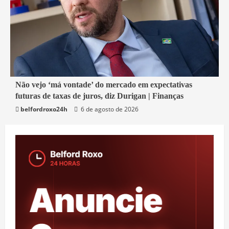
1 min read
Não vejo ‘má vontade’ do mercado em expectativas
futuras de taxas de juros, diz Durigan | Finanças
Economia
belfordroxo24h
6 de agosto de 2026