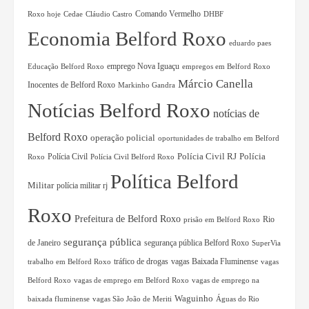
Comando Vermelho
Roxo hoje
Cedae
Cláudio Castro
DHBF
Economia Belford Roxo
eduardo paes
Educação Belford Roxo
emprego Nova Iguaçu
empregos em Belford Roxo
Márcio Canella
Inocentes de Belford Roxo
Markinho Gandra
Notícias Belford Roxo
notícias de
Belford Roxo
operação policial
oportunidades de trabalho em Belford
Polícia Civil RJ
Polícia Civil
Polícia
Roxo
Polícia Civil Belford Roxo
Política Belford
Militar
polícia militar rj
Roxo
Prefeitura de Belford Roxo
Rio
prisão em Belford Roxo
segurança pública
de Janeiro
segurança pública Belford Roxo
SuperVia
tráfico de drogas
vagas Baixada Fluminense
trabalho em Belford Roxo
vagas
Belford Roxo
vagas de emprego em Belford Roxo
vagas de emprego na
Waguinho
baixada fluminense
vagas São João de Meriti
Águas do Rio