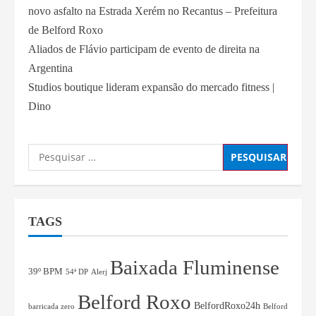
novo asfalto na Estrada Xerém no Recantus – Prefeitura
de Belford Roxo
Aliados de Flávio participam de evento de direita na
Argentina
Studios boutique lideram expansão do mercado fitness |
Dino
TAGS
Baixada Fluminense
39º BPM
54ª DP
Alerj
Belford Roxo
BelfordRoxo24h
barricada zero
Belford