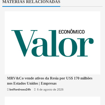
MATÉRIAS RELACIONADAS
2 min read
MRV&Co vende ativos da Resia por US$ 170 milhões
nos Estados Unidos | Empresas
Economia
belfordroxo24h
6 de agosto de 2026