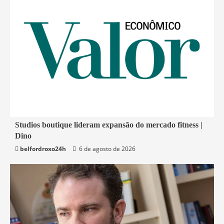
4 min read
Studios boutique lideram expansão do mercado fitness |
Dino
Economia
belfordroxo24h
6 de agosto de 2026