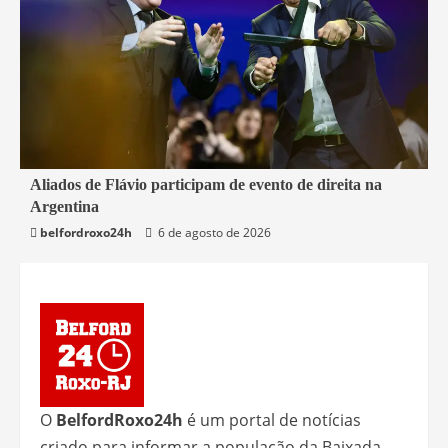
2 min read
Aliados de Flávio participam de evento de direita na
Argentina
Mundo
belfordroxo24h
6 de agosto de 2026
O
BelfordRoxo24h
é um portal de notícias
criado para informar a população da Baixada