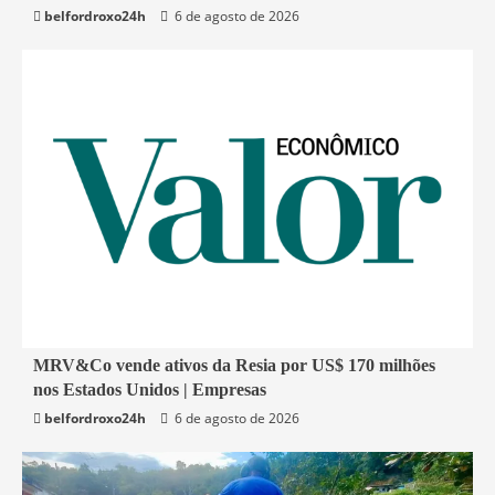
belfordroxo24h
6 de agosto de 2026
Mundo
2 min read
MRV&Co vende ativos da Resia por US$ 170 milhões
nos Estados Unidos | Empresas
Economia
belfordroxo24h
6 de agosto de 2026