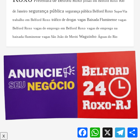
Prefeitura de Belford Roxo
Rio
prisão em Belford Roxo
segurança pública
de Janeiro
segurança pública Belford Roxo
SuperVia
tráfico de drogas
vagas Baixada Fluminense
trabalho em Belford Roxo
vagas
Belford Roxo
vagas de emprego em Belford Roxo
vagas de emprego na
Waguinho
baixada fluminense
vagas São João de Meriti
Águas do Rio
Facebook
WhatsApp
X
Teleg
X