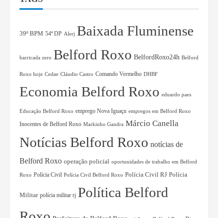
Baixada Fluminense
39º BPM
54ª DP
Alerj
Belford Roxo
BelfordRoxo24h
barricada zero
Belford
Comando Vermelho
Roxo hoje
Cedae
Cláudio Castro
DHBF
Economia Belford Roxo
eduardo paes
Educação Belford Roxo
emprego Nova Iguaçu
empregos em Belford Roxo
Márcio Canella
Inocentes de Belford Roxo
Markinho Gandra
Notícias Belford Roxo
notícias de
Belford Roxo
operação policial
oportunidades de trabalho em Belford
Polícia Civil RJ
Polícia Civil
Polícia
Roxo
Polícia Civil Belford Roxo
Política Belford
Militar
polícia militar rj
Roxo