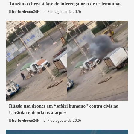
Tanzânia chega à fase de interrogatório de testemunhas
Mundo
belfordroxo24h
7 de agosto de 2026
2 min read
Rússia usa drones em “safári humano” contra civis na
Ucrânia: entenda os ataques
Mundo
belfordroxo24h
7 de agosto de 2026