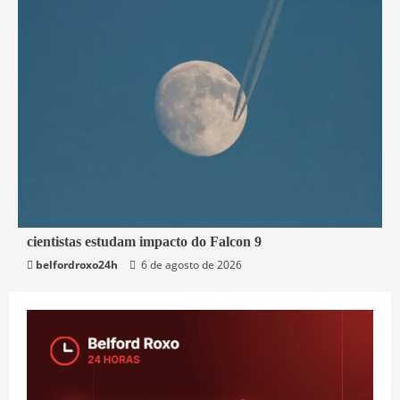
2 min read
cientistas estudam impacto do Falcon 9
belfordroxo24h
6 de agosto de 2026
Mundo