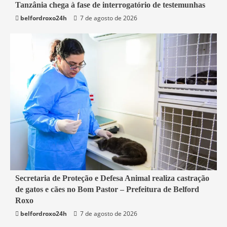
Tanzânia chega à fase de interrogatório de testemunhas
Mundo
belfordroxo24h
7 de agosto de 2026
2 min read
Secretaria de Proteção e Defesa Animal realiza castração
de gatos e cães no Bom Pastor – Prefeitura de Belford
Belford Roxo
Roxo
belfordroxo24h
7 de agosto de 2026