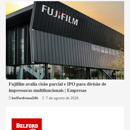
2 min read
Fujifilm avalia cisão parcial e IPO para divisão de
impressoras multifuncionais | Empresas
Economia
belfordroxo24h
7 de agosto de 2026