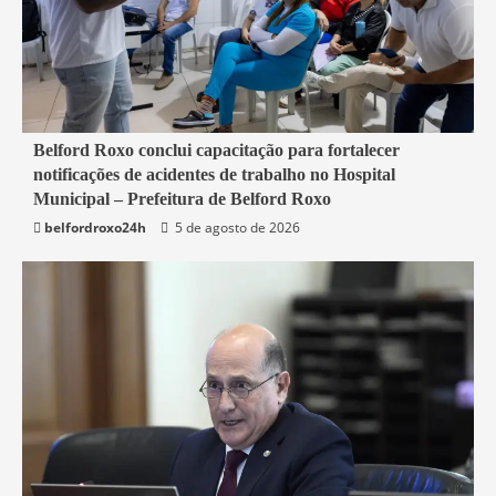
2 min read
Belford Roxo conclui capacitação para fortalecer
notificações de acidentes de trabalho no Hospital
Belford Roxo
Municipal – Prefeitura de Belford Roxo
belfordroxo24h
5 de agosto de 2026