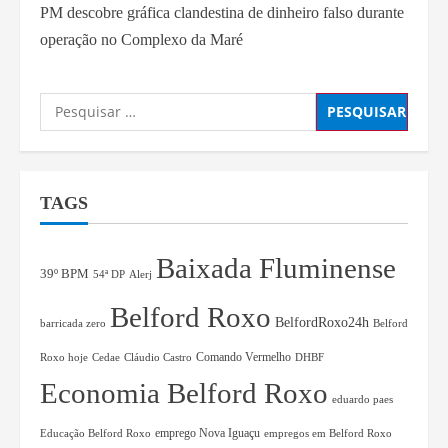
PM descobre gráfica clandestina de dinheiro falso durante
operação no Complexo da Maré
TAGS
Baixada Fluminense
39º BPM
54ª DP
Alerj
Belford Roxo
BelfordRoxo24h
barricada zero
Belford
Comando Vermelho
Roxo hoje
Cedae
Cláudio Castro
DHBF
Economia Belford Roxo
eduardo paes
Educação Belford Roxo
emprego Nova Iguaçu
empregos em Belford Roxo