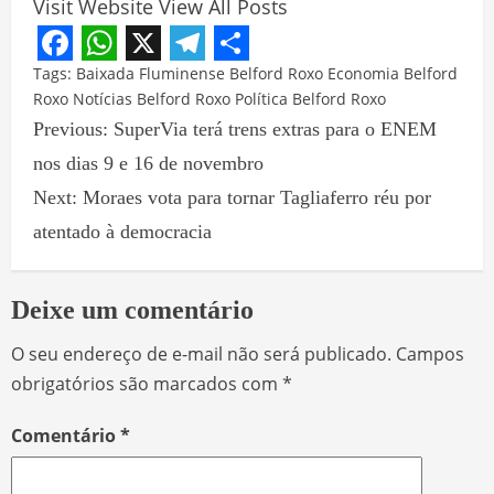
Visit Website
View All Posts
Facebook
WhatsApp
X
Telegram
Share
Tags:
Baixada Fluminense
Belford Roxo
Economia Belford
Roxo
Notícias Belford Roxo
Política Belford Roxo
Previous:
SuperVia terá trens extras para o ENEM
nos dias 9 e 16 de novembro
Next:
Moraes vota para tornar Tagliaferro réu por
atentado à democracia
Deixe um comentário
O seu endereço de e-mail não será publicado.
Campos
obrigatórios são marcados com
*
Comentário
*