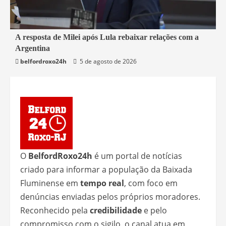
2 min read
A resposta de Milei após Lula rebaixar relações com a
Argentina
Mundo
belfordroxo24h
5 de agosto de 2026
O
BelfordRoxo24h
é um portal de notícias
criado para informar a população da Baixada
Fluminense em
tempo real
, com foco em
denúncias enviadas pelos próprios moradores.
Reconhecido pela
credibilidade
e pelo
compromisso com o sigilo, o canal atua em