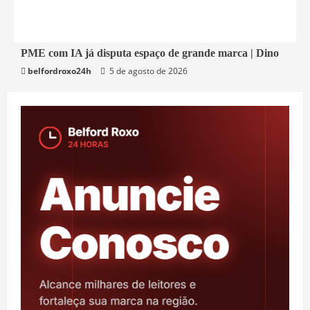
4 min read
PME com IA já disputa espaço de grande marca | Dino
belfordroxo24h
5 de agosto de 2026
Economia