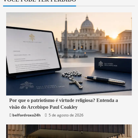
3 min read
Por que o patriotismo é virtude religiosa? Entenda a
visão do Arcebispo Paul Coakley
Mundo
belfordroxo24h
5 de agosto de 2026