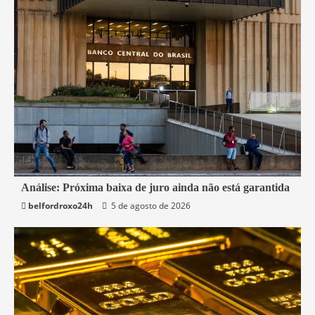
1 min read
Análise: Próxima baixa de juro ainda não está garantida
belfordroxo24h
5 de agosto de 2026
Economia