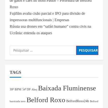
de gatos e cães no Bom Pastor – Prefeitura de Belford
Roxo
Fujifilm avalia cisão parcial e IPO para divisão de
impressoras multifuncionais | Empresas
Rússia usa drones em “safári humano” contra civis na
Ucrânia: entenda os ataques
TAGS
Baixada Fluminense
39º BPM
54ª DP
Alerj
Belford Roxo
BelfordRoxo24h
barricada zero
Belford