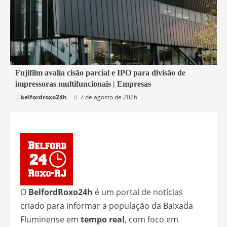
2 min read
Fujifilm avalia cisão parcial e IPO para divisão de
impressoras multifuncionais | Empresas
Economia
belfordroxo24h
7 de agosto de 2026
O
BelfordRoxo24h
é um portal de notícias
criado para informar a população da Baixada
Fluminense em
tempo real
, com foco em