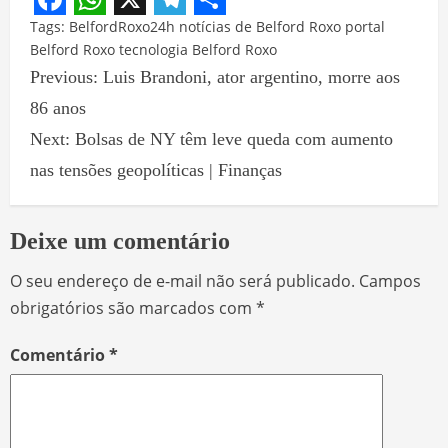
Facebook
WhatsApp
X
Telegram
Share
Tags:
BelfordRoxo24h
notícias de Belford Roxo
portal
Belford Roxo
tecnologia Belford Roxo
Previous:
Luis Brandoni, ator argentino, morre aos
86 anos
Next:
Bolsas de NY têm leve queda com aumento
nas tensões geopolíticas | Finanças
Deixe um comentário
O seu endereço de e-mail não será publicado.
Campos
obrigatórios são marcados com
*
Comentário
*