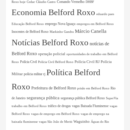
Comando Vermelho
Roxo hoje
Cedae
Cláudio Castro
DHBF
Economia Belford Roxo
eduardo paes
Educação Belford Roxo
emprego Nova Iguaçu
empregos em Belford Roxo
Márcio Canella
Inocentes de Belford Roxo
Markinho Gandra
Notícias Belford Roxo
notícias de
Belford Roxo
operação policial
oportunidades de trabalho em Belford
Polícia Civil RJ
Polícia Civil
Polícia
Roxo
Polícia Civil Belford Roxo
Política Belford
Militar
polícia militar rj
Roxo
Prefeitura de Belford Roxo
Rio
prisão em Belford Roxo
segurança pública
de Janeiro
segurança pública Belford Roxo
SuperVia
tráfico de drogas
vagas Baixada Fluminense
trabalho em Belford Roxo
vagas
Belford Roxo
vagas de emprego em Belford Roxo
vagas de emprego na
Waguinho
baixada fluminense
vagas São João de Meriti
Águas do Rio