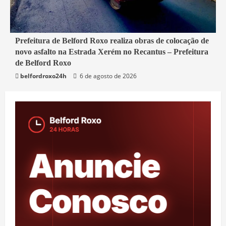
2 min read
Prefeitura de Belford Roxo realiza obras de colocação de
novo asfalto na Estrada Xerém no Recantus – Prefeitura
Belford Roxo
de Belford Roxo
belfordroxo24h
6 de agosto de 2026