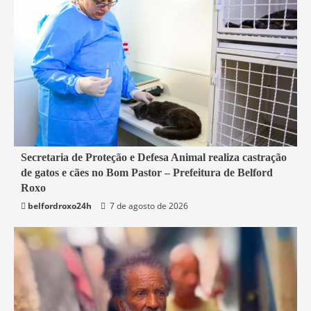
2 min read
Secretaria de Proteção e Defesa Animal realiza castração
de gatos e cães no Bom Pastor – Prefeitura de Belford
Belford Roxo
Roxo
belfordroxo24h
7 de agosto de 2026