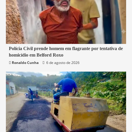
2 min read
Polícia Civil prende homem em flagrante por tentativa de
homicídio em Belford Roxo
Belford Roxo
Segurança
Ronaldo Cunha
6 de agosto de 2026