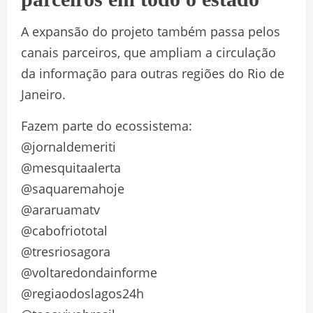
A expansão do projeto também passa pelos
canais parceiros, que ampliam a circulação
da informação para outras regiões do Rio de
Janeiro.
Fazem parte do ecossistema:
@jornaldemeriti
@mesquitaalerta
@saquaremahoje
@araruamatv
@cabofriototal
@tresriosagora
@voltaredondainforme
@regiaodoslagos24h