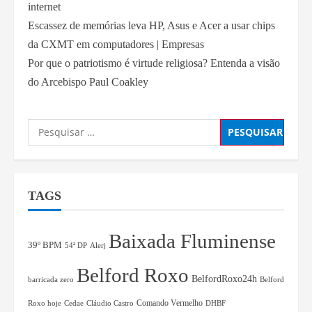
internet
Escassez de memórias leva HP, Asus e Acer a usar chips
da CXMT em computadores | Empresas
Por que o patriotismo é virtude religiosa? Entenda a visão
do Arcebispo Paul Coakley
TAGS
Baixada Fluminense
39º BPM
54ª DP
Alerj
Belford Roxo
BelfordRoxo24h
barricada zero
Belford
Comando Vermelho
Roxo hoje
Cedae
Cláudio Castro
DHBF