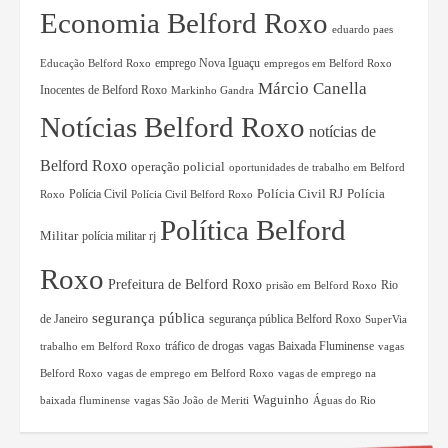
Economia Belford Roxo
eduardo paes
Educação Belford Roxo
emprego Nova Iguaçu
empregos em Belford Roxo
Márcio Canella
Inocentes de Belford Roxo
Markinho Gandra
Notícias Belford Roxo
notícias de
Belford Roxo
operação policial
oportunidades de trabalho em Belford
Polícia Civil RJ
Polícia Civil
Polícia
Roxo
Polícia Civil Belford Roxo
Política Belford
Militar
polícia militar rj
Roxo
Prefeitura de Belford Roxo
Rio
prisão em Belford Roxo
segurança pública
de Janeiro
segurança pública Belford Roxo
SuperVia
tráfico de drogas
vagas Baixada Fluminense
trabalho em Belford Roxo
vagas
Belford Roxo
vagas de emprego em Belford Roxo
vagas de emprego na
Waguinho
baixada fluminense
vagas São João de Meriti
Águas do Rio