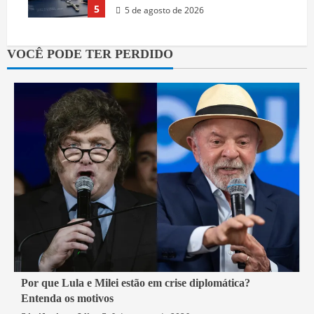
5
5 de agosto de 2026
VOCÊ PODE TER PERDIDO
2 min read
Por que Lula e Milei estão em crise diplomática?
Entenda os motivos
Mundo