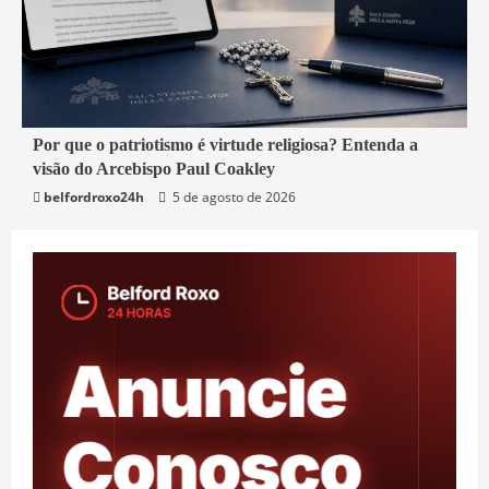
3 min read
Por que o patriotismo é virtude religiosa? Entenda a
visão do Arcebispo Paul Coakley
Mundo
belfordroxo24h
5 de agosto de 2026