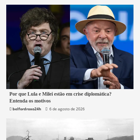
3 min read
Por que Lula e Milei estão em crise diplomática?
Entenda os motivos
Mundo
belfordroxo24h
6 de agosto de 2026