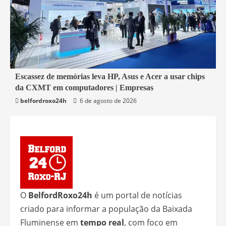
5 min read
Escassez de memórias leva HP, Asus e Acer a usar chips
da CXMT em computadores | Empresas
Economia
belfordroxo24h
6 de agosto de 2026
O
BelfordRoxo24h
é um portal de notícias
criado para informar a população da Baixada
Fluminense em
tempo real
, com foco em