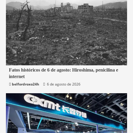
2 min read
Fatos históricos de 6 de agosto: Hiroshima, penicilina e
internet
Mundo
belfordroxo24h
6 de agosto de 2026