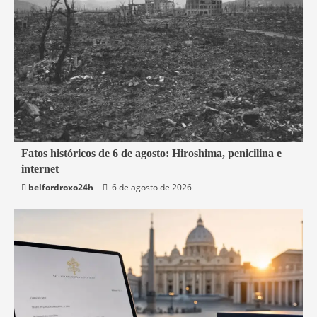
2 min read
Fatos históricos de 6 de agosto: Hiroshima, penicilina e
internet
Mundo
belfordroxo24h
6 de agosto de 2026