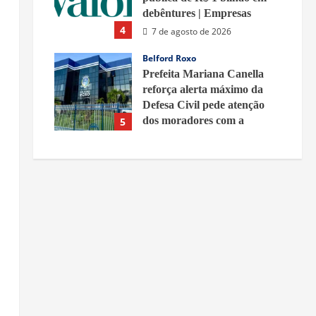
debêntures | Empresas
4
7 de agosto de 2026
Belford Roxo
Prefeita Mariana Canella
reforça alerta máximo da
Defesa Civil pede atenção
dos moradores com a
5
previsão de rajadas de vento
fortes
7 de agosto de 2026