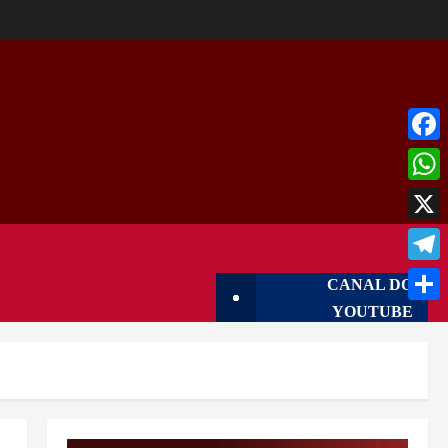
Face
What
X
Tele
CANAL DO
YOUTUBE
Shar