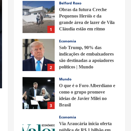
Belford Roxo
Obras da futura Creche
Pequenos Heróis e da
grande área de lazer de Vila
Cláudia estão em ritmo
1
acelerado – Prefeitura de
Economia
Belford Roxo
Sob Trump, 90% das
8 de agosto de 2026
indicações de embaixadores
são destinadas a apoiadores
políticos | Mundo
2
8 de agosto de 2026
Mundo
O que é o Foro Alberdiano e
como o grupo promove
ideias de Javier Milei no
Brasil
3
8 de agosto de 2026
Economia
Via Araucária inicia oferta
pública de R$ 1 bilhão em