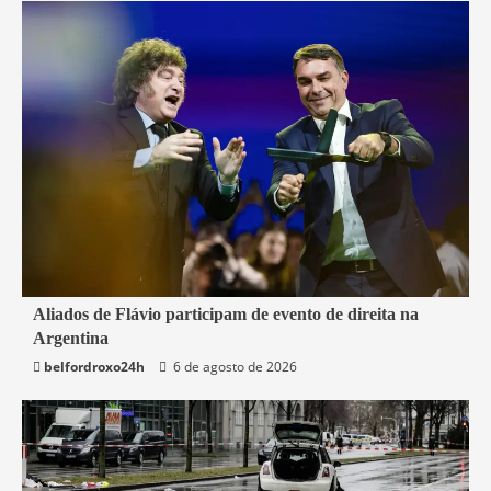
2 min read
Aliados de Flávio participam de evento de direita na
Argentina
Mundo
belfordroxo24h
6 de agosto de 2026