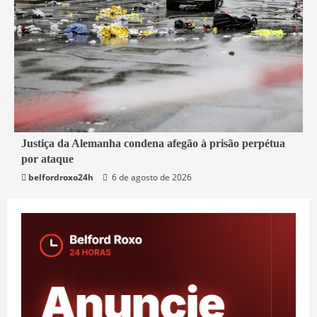
1 min read
Justiça da Alemanha condena afegão à prisão perpétua
por ataque
Mundo
belfordroxo24h
6 de agosto de 2026