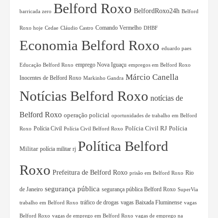
Belford Roxo
BelfordRoxo24h
barricada zero
Belford
Comando Vermelho
Roxo hoje
Cedae
Cláudio Castro
DHBF
Economia Belford Roxo
eduardo paes
Educação Belford Roxo
emprego Nova Iguaçu
empregos em Belford Roxo
Márcio Canella
Inocentes de Belford Roxo
Markinho Gandra
Notícias Belford Roxo
notícias de
Belford Roxo
operação policial
oportunidades de trabalho em Belford
Polícia Civil RJ
Polícia Civil
Polícia
Roxo
Polícia Civil Belford Roxo
Política Belford
Militar
polícia militar rj
Roxo
Prefeitura de Belford Roxo
Rio
prisão em Belford Roxo
segurança pública
de Janeiro
segurança pública Belford Roxo
SuperVia
tráfico de drogas
vagas Baixada Fluminense
trabalho em Belford Roxo
vagas
Belford Roxo
vagas de emprego em Belford Roxo
vagas de emprego na