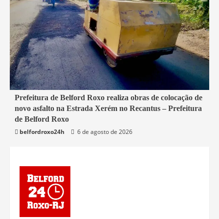
2 min read
Prefeitura de Belford Roxo realiza obras de colocação de
novo asfalto na Estrada Xerém no Recantus – Prefeitura
Belford Roxo
de Belford Roxo
belfordroxo24h
6 de agosto de 2026