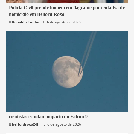
2 min read
Polícia Civil prende homem em flagrante por tentativa de
homicídio em Belford Roxo
Belford Roxo
Segurança
Ronaldo Cunha
6 de agosto de 2026
2 min read
cientistas estudam impacto do Falcon 9
belfordroxo24h
6 de agosto de 2026
Mundo