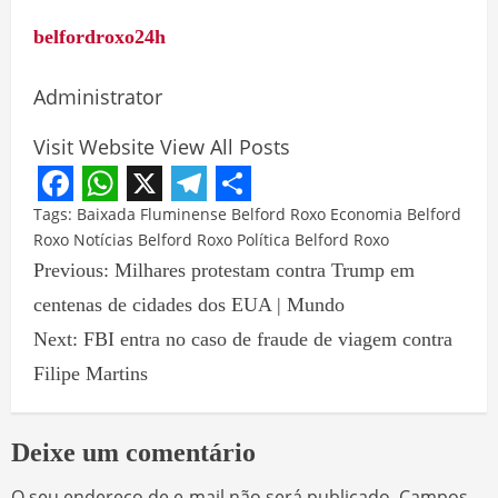
belfordroxo24h
Administrator
Visit Website
View All Posts
Facebook
WhatsApp
X
Telegram
Share
Tags:
Baixada Fluminense
Belford Roxo
Economia Belford
Roxo
Notícias Belford Roxo
Política Belford Roxo
Previous:
Milhares protestam contra Trump em
centenas de cidades dos EUA | Mundo
Next:
FBI entra no caso de fraude de viagem contra
Filipe Martins
Deixe um comentário
O seu endereço de e-mail não será publicado.
Campos