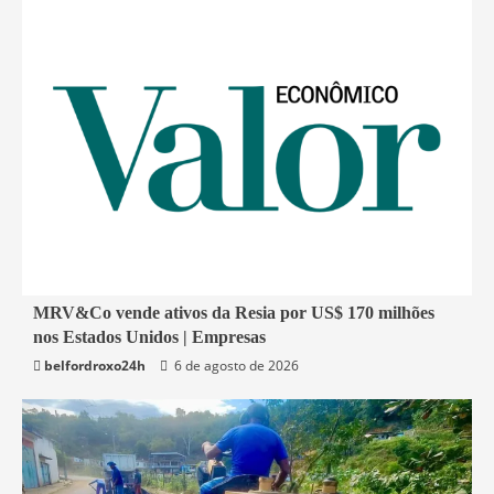
2 min read
MRV&Co vende ativos da Resia por US$ 170 milhões
nos Estados Unidos | Empresas
Economia
belfordroxo24h
6 de agosto de 2026