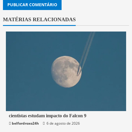
MATÉRIAS RELACIONADAS
2 min read
cientistas estudam impacto do Falcon 9
belfordroxo24h
6 de agosto de 2026
Mundo