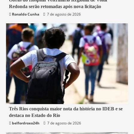
Redonda serão retomadas após nova licitação
Rio de Janeiro
Saúde
Ronaldo Cunha
7 de agosto de 2026
2 min read
Três Rios conquista maior nota da história no IDEB e se
destaca no Estado do Rio
Educação
Rio de Janeiro
Três Rios
belfordroxo24h
7 de agosto de 2026