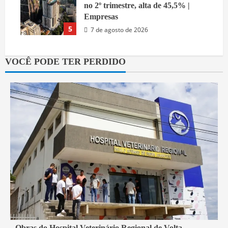
no 2º trimestre, alta de 45,5% |
Empresas
5
7 de agosto de 2026
VOCÊ PODE TER PERDIDO
2 min read
Obras do Hospital Veterinário Regional de Volta