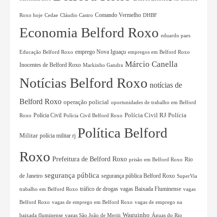
Comando Vermelho
Roxo hoje
Cedae
Cláudio Castro
DHBF
Economia Belford Roxo
eduardo paes
Educação Belford Roxo
emprego Nova Iguaçu
empregos em Belford Roxo
Márcio Canella
Inocentes de Belford Roxo
Markinho Gandra
Notícias Belford Roxo
notícias de
Belford Roxo
operação policial
oportunidades de trabalho em Belford
Polícia Civil RJ
Polícia Civil
Polícia
Roxo
Polícia Civil Belford Roxo
Política Belford
Militar
polícia militar rj
Roxo
Prefeitura de Belford Roxo
Rio
prisão em Belford Roxo
segurança pública
de Janeiro
segurança pública Belford Roxo
SuperVia
tráfico de drogas
vagas Baixada Fluminense
trabalho em Belford Roxo
vagas
Belford Roxo
vagas de emprego em Belford Roxo
vagas de emprego na
Waguinho
baixada fluminense
vagas São João de Meriti
Águas do Rio