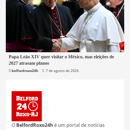
3 min read
Papa Leão XIV quer visitar o México, mas eleições de
2027 atrasam planos
Mundo
belfordroxo24h
7 de agosto de 2026
O
BelfordRoxo24h
é um portal de notícias