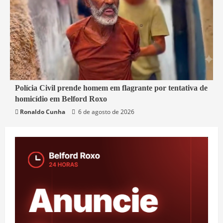
2 min read
Polícia Civil prende homem em flagrante por tentativa de
homicídio em Belford Roxo
Belford Roxo
Segurança
Ronaldo Cunha
6 de agosto de 2026