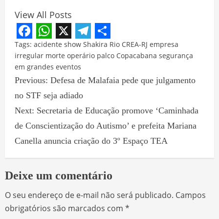
View All Posts
Facebook
WhatsApp
X
Telegram
Share
Tags:
acidente show Shakira Rio
CREA-RJ empresa
irregular
morte operário palco Copacabana
segurança
em grandes eventos
Previous:
Defesa de Malafaia pede que julgamento
no STF seja adiado
Next:
Secretaria de Educação promove ‘Caminhada
de Conscientização do Autismo’ e prefeita Mariana
Canella anuncia criação do 3º Espaço TEA
Deixe um comentário
O seu endereço de e-mail não será publicado.
Campos
obrigatórios são marcados com
*