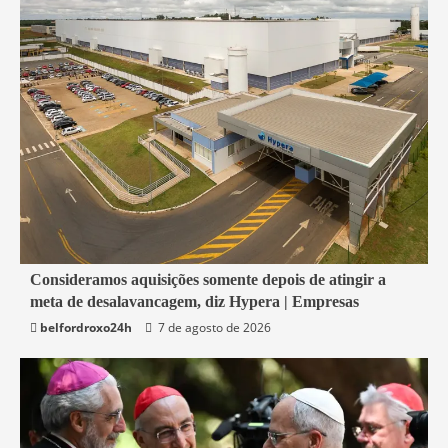
4 min read
Consideramos aquisições somente depois de atingir a
meta de desalavancagem, diz Hypera | Empresas
Economia
belfordroxo24h
7 de agosto de 2026