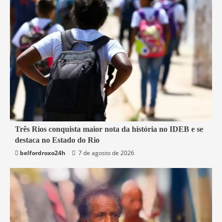
2 min read
Três Rios conquista maior nota da história no IDEB e se
destaca no Estado do Rio
Educação
Rio de Janeiro
Três Rios
belfordroxo24h
7 de agosto de 2026