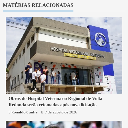
MATÉRIAS RELACIONADAS
2 min read
Obras do Hospital Veterinário Regional de Volta
Redonda serão retomadas após nova licitação
Rio de Janeiro
Saúde
Ronaldo Cunha
7 de agosto de 2026