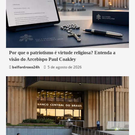
3 min read
Por que o patriotismo é virtude religiosa? Entenda a
visão do Arcebispo Paul Coakley
Mundo
belfordroxo24h
5 de agosto de 2026