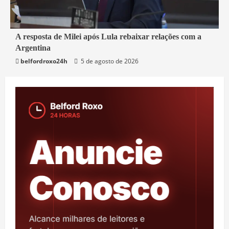
2 min read
A resposta de Milei após Lula rebaixar relações com a
Argentina
Mundo
belfordroxo24h
5 de agosto de 2026