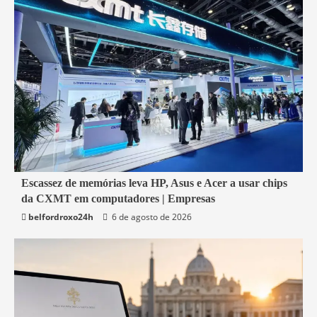
5 min read
Escassez de memórias leva HP, Asus e Acer a usar chips
da CXMT em computadores | Empresas
Economia
belfordroxo24h
6 de agosto de 2026