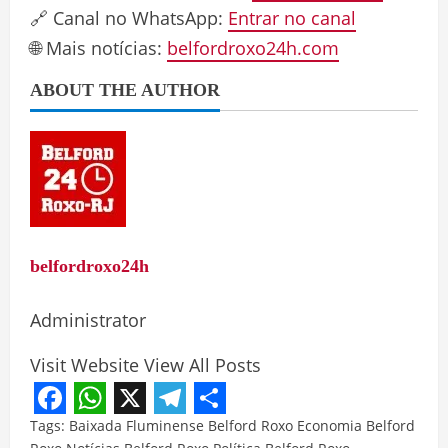
🔗 Canal no WhatsApp:
Entrar no canal
🌐 Mais notícias:
belfordroxo24h.com
ABOUT THE AUTHOR
belfordroxo24h
Administrator
Visit Website
View All Posts
Facebook
WhatsApp
X
Telegram
Share
Tags:
Baixada Fluminense
Belford Roxo
Economia Belford