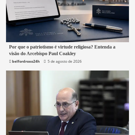
3 min read
Por que o patriotismo é virtude religiosa? Entenda a
visão do Arcebispo Paul Coakley
Mundo
belfordroxo24h
5 de agosto de 2026