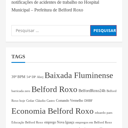
notificações de acidentes de trabalho no Hospital
Municipal – Prefeitura de Belford Roxo
TAGS
Baixada Fluminense
39º BPM
54ª DP
Alerj
Belford Roxo
BelfordRoxo24h
barricada zero
Belford
Comando Vermelho
Roxo hoje
Cedae
Cláudio Castro
DHBF
Economia Belford Roxo
eduardo paes
Educação Belford Roxo
emprego Nova Iguaçu
empregos em Belford Roxo