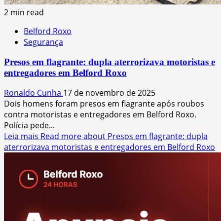
2 min read
Belford Roxo
Segurança
Presos em flagrante: dupla aterrorizava motoristas e
entregadores em Belford Roxo
Ronaldo Cunha
17 de novembro de 2025
Dois homens foram presos em flagrante após roubos
contra motoristas e entregadores em Belford Roxo.
Polícia pede...
Leia mais
Read more about Presos em flagrante: dupla
aterrorizava motoristas e entregadores em Belford Roxo