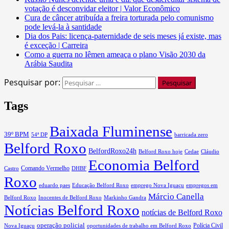
votação é desconvidar eleitor | Valor Econômico
Cura de câncer atribuída a freira torturada pelo comunismo
pode levá-la à santidade
Dia dos Pais: licença-paternidade de seis meses já existe, mas
é exceção | Carreira
Como a guerra no Iêmen ameaça o plano Visão 2030 da
Arábia Saudita
Pesquisar por:
Tags
Baixada Fluminense
39º BPM
54ª DP
barricada zero
Belford Roxo
BelfordRoxo24h
Belford Roxo hoje
Cláudio
Cedae
Economia Belford
Comando Vermelho
Castro
DHBF
Roxo
emprego Nova Iguaçu
empregos em
eduardo paes
Educação Belford Roxo
Márcio Canella
Belford Roxo
Inocentes de Belford Roxo
Markinho Gandra
Notícias Belford Roxo
notícias de Belford Roxo
operação policial
Polícia Civil
oportunidades de trabalho em Belford Roxo
Nova Iguaçu