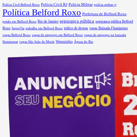
Polícia Militar
Polícia Civil RJ
polícia militar rj
Polícia Civil Belford Roxo
Política Belford Roxo
Prefeitura de Belford Roxo
segurança pública
Rio de Janeiro
prisão em Belford Roxo
segurança pública Belford
tráfico de drogas
Roxo
trabalho em Belford Roxo
vagas Baixada Fluminense
SuperVia
vagas Belford Roxo
vagas de emprego em Belford Roxo
vagas de emprego na baixada
Waguinho
vagas São João de Meriti
Águas do Rio
fluminense