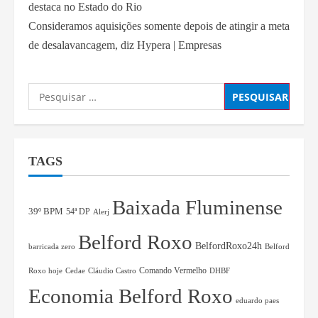
destaca no Estado do Rio
Consideramos aquisições somente depois de atingir a meta
de desalavancagem, diz Hypera | Empresas
TAGS
Baixada Fluminense
39º BPM
54ª DP
Alerj
Belford Roxo
BelfordRoxo24h
barricada zero
Belford
Comando Vermelho
Roxo hoje
Cedae
Cláudio Castro
DHBF
Economia Belford Roxo
eduardo paes