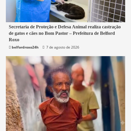
2 min read
Secretaria de Proteção e Defesa Animal realiza castração
de gatos e cães no Bom Pastor – Prefeitura de Belford
Belford Roxo
Roxo
belfordroxo24h
7 de agosto de 2026