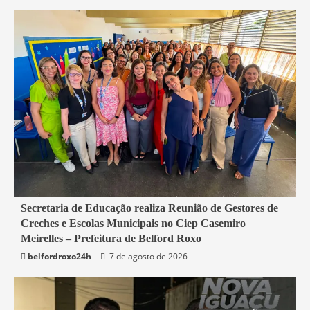
4 min read
Secretaria de Educação realiza Reunião de Gestores de
Creches e Escolas Municipais no Ciep Casemiro
Belford Roxo
Meirelles – Prefeitura de Belford Roxo
belfordroxo24h
7 de agosto de 2026