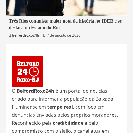
2 min read
Três Rios conquista maior nota da história no IDEB e se
destaca no Estado do Rio
Educação
Rio de Janeiro
Três Rios
belfordroxo24h
7 de agosto de 2026
O
BelfordRoxo24h
é um portal de notícias
criado para informar a população da Baixada
Fluminense em
tempo real
, com foco em
denúncias enviadas pelos próprios moradores.
Reconhecido pela
credibilidade
e pelo
compromisso com o sigilo, o canal atua em