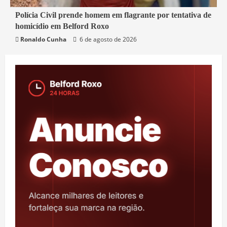
2 min read
Polícia Civil prende homem em flagrante por tentativa de
homicídio em Belford Roxo
Belford Roxo
Segurança
Ronaldo Cunha
6 de agosto de 2026