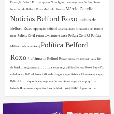
Educação Belford Roxo
emprego Nova Iguaçu
empregos em Belford Roxo
Márcio Canella
Inocentes de Belford Roxo
Markinho Gandra
Notícias Belford Roxo
notícias de
Belford Roxo
operação policial
oportunidades de trabalho em Belford
Polícia Civil RJ
Polícia Civil
Polícia
Roxo
Polícia Civil Belford Roxo
Política Belford
Militar
polícia militar rj
Roxo
Prefeitura de Belford Roxo
Rio
prisão em Belford Roxo
segurança pública
de Janeiro
segurança pública Belford Roxo
SuperVia
tráfico de drogas
vagas Baixada Fluminense
trabalho em Belford Roxo
vagas
Belford Roxo
vagas de emprego em Belford Roxo
vagas de emprego na
Waguinho
baixada fluminense
vagas São João de Meriti
Águas do Rio