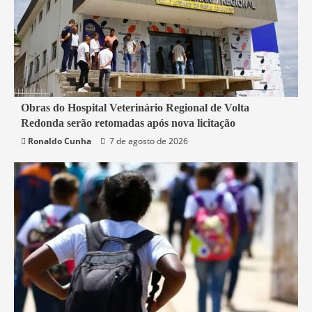
2 min read
Obras do Hospital Veterinário Regional de Volta
Redonda serão retomadas após nova licitação
Rio de Janeiro
Saúde
Ronaldo Cunha
7 de agosto de 2026