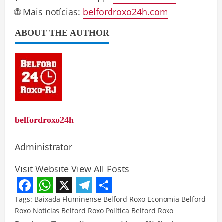
🌐 Mais notícias:
belfordroxo24h.com
ABOUT THE AUTHOR
belfordroxo24h
Administrator
Visit Website
View All Posts
Facebook
WhatsApp
X
Telegram
Share
Tags:
Baixada Fluminense
Belford Roxo
Economia Belford
Roxo
Notícias Belford Roxo
Política Belford Roxo