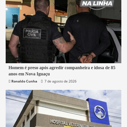
2 min read
Homem é preso após agredir companheira e idosa de 85
anos em Nova Iguaçu
Nova Iguaçu
Segurança
Ronaldo Cunha
7 de agosto de 2026