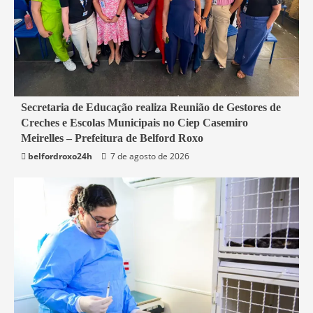
4 min read
Secretaria de Educação realiza Reunião de Gestores de
Creches e Escolas Municipais no Ciep Casemiro
Belford Roxo
Meirelles – Prefeitura de Belford Roxo
belfordroxo24h
7 de agosto de 2026